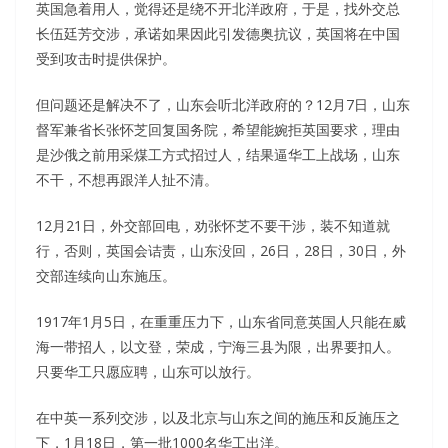
英国急着用人，觉得还是绕不开北洋政府，于是，找外交总
长伍廷芳交涉，承诺如果因此引发德奥抗议，英国将在中国
受到攻击时提供保护。
但问题还是解决不了，山东会听北洋政府的？12月7日，山东
督军兼省长张怀芝回复国务院，希望能婉拒英国要求，理由
是沙俄之前用采煤工方式招过人，结果逼华工上战场，山东
不干，不想再跟洋人扯不清。
12月21日，外交部回电，劝张怀芝不要干涉，装不知道就
行，否则，英国会诘责，山东没回，26日，28日，30日，外
交部连续向山东施压。
1917年1月5日，在重重压力下，山东省同意英国人只能在威
海一带招人，以文登，荣成，宁海三县为限，出界要扣人。
只要华工只愿应聘，山东可以放行。
在中英一系列交涉，以及北京与山东之间的施压和反施压之
下，1月18日，第一批1000名华工出洋。