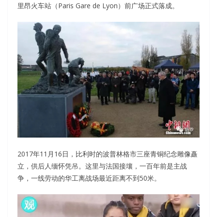
里昂火车站（Paris Gare de Lyon）前广场正式落成。
2017年11月16日，比利时的波普林格市三座青铜纪念雕像矗
立，供后人缅怀凭吊。这里与法国接壤，一百年前是主战
争，一线劳动的华工离战场最近距离不到50米。