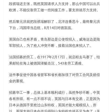
段祺瑞还主张，既然英国请求人力支持，那么中国可以出兵
欧洲，不能仅靠劳工做一些间接工作，要支持就尽力支持。
然后黎元洪就把段祺瑞解职了，北洋连番恶斗，最终黎元洪
下台，冯国璋当总统，8月14日对德宣战。
英国自己也有矛盾，青岛那边是公使馆招人，威海这边是陆
军部招人，为了抢人冲突不断，接着法国也来招人了。
法国招募的劳工，在1917年2月17日，就启程去马赛了，结
果邮轮在海上被德国潜艇击沉，543名劳工遇难。
这件事促使中国各省督军和省长都加强了对劳工合同及赔偿
金的重视。
招募华工一事，总体上基本顺利成行，虽然争吵不断，中英
各有所得。有一点不得不说，英国与日本有交易，正是因为
日本从德国手里抢过山东特权，英国才能大规模招人，所
以，英国支持日本在战后得到山东特权也就不足为奇了（关