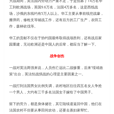
大战期间，英法国内劳动力严重不足，于是招募了14万名华
工到欧洲战场，英国9.6万名，法国4万多名，这是西线战
场，沙俄的东线约有5万人以上。华工主要从事前线挖战壕，
搬弹药，修枪支等辅战工作，还有后方的工厂生产，农田工
作，森林砍伐等。
华工的贡献不仅在于协约国最终取得战场胜利，还有战后家
园重建，无论欧洲还是中国人的后辈，都应当了解一下。
战争创伤
一战对英法两强来说，人员伤亡远比二战惨重，后来“绥靖政
策”出台，英法怯战惧战的心理是主要因素之一。
一战打到法国男女比例失调，农村地区往往四五名女人争抢
一个男人，大约有三千多名法国女子嫁给了中国男子。
留下的劳力，都是身体健壮，其它陆续遣返回中国，他们在
法国农村不但要从事田间农动，还要去寡妇家帮忙。