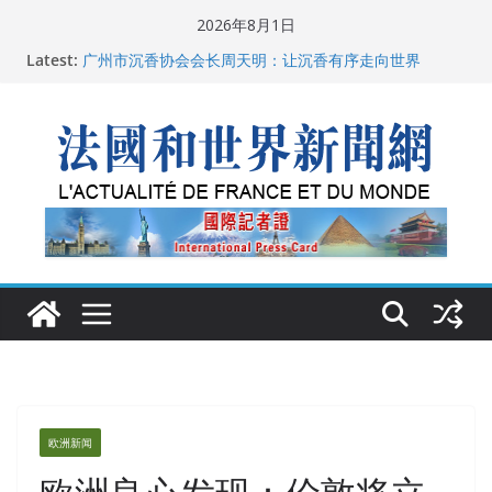
Skip
2026年8月1日
to
Latest:
父亲的日记
content
广州市沉香协会会长周天明：让沉香有序走向世界
菲尔兹奖事件：王虹成为“网红”，邓煜哪里去了？
“没有空调的欧洲”：一场被放大的无知
从一杯沉香叶茶到一缕海南天香：加拿大茶艺师邓岚月
海南沉香文化考察纪行
欧洲新闻