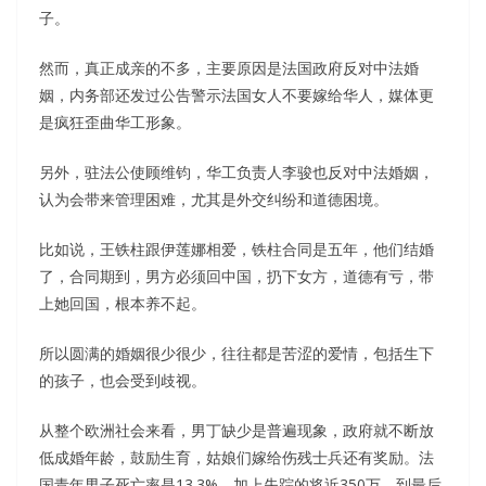
子。
然而，真正成亲的不多，主要原因是法国政府反对中法婚
姻，内务部还发过公告警示法国女人不要嫁给华人，媒体更
是疯狂歪曲华工形象。
另外，驻法公使顾维钧，华工负责人李骏也反对中法婚姻，
认为会带来管理困难，尤其是外交纠纷和道德困境。
比如说，王铁柱跟伊莲娜相爱，铁柱合同是五年，他们结婚
了，合同期到，男方必须回中国，扔下女方，道德有亏，带
上她回国，根本养不起。
所以圆满的婚姻很少很少，往往都是苦涩的爱情，包括生下
的孩子，也会受到歧视。
从整个欧洲社会来看，男丁缺少是普遍现象，政府就不断放
低成婚年龄，鼓励生育，姑娘们嫁给伤残士兵还有奖励。法
国青年男子死亡率是13.3%，加上失踪的将近350万，到最后