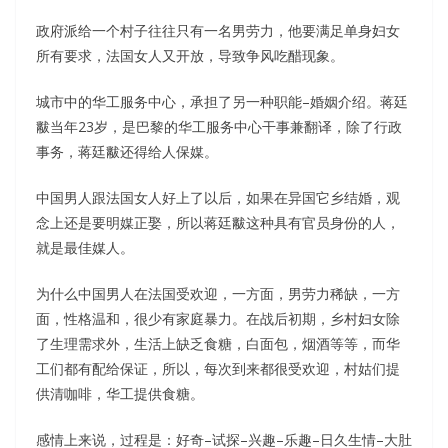
政府派给一个村子往往只有一名男劳力，他要满足单身妇女
所有要求，法国女人又开放，导致争风吃醋现象。
城市中的华工服务中心，承担了另一种职能–婚姻介绍。蒋廷
黻当年23岁，是巴黎的华工服务中心干事兼翻译，除了行政
事务，蒋廷黻还得给人保媒。
中国男人跟法国女人好上了以后，如果在异国它乡结婚，观
念上还是要明媒正娶，所以蒋廷黻这种具有官员身份的人，
就是最佳媒人。
为什么中国男人在法国受欢迎，一方面，男劳力稀缺，一方
面，性格温和，很少有家庭暴力。在战后初期，乡村妇女除
了生理需求外，生活上缺乏食糖，白面包，烟酒等等，而华
工们都有配给保证，所以，每次到来都很受欢迎，村姑们提
供清咖啡，华工提供食糖。
感情上来说，过程是：好奇–试探–兴趣–乐趣–日久生情–大肚