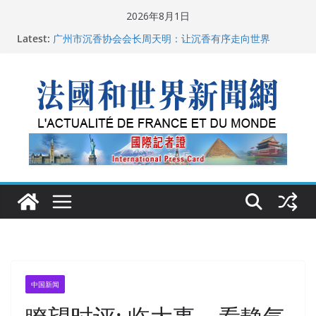
Skip
2026年8月1日
父亲的日记
to
Latest:
广州市沉香协会会长周天明：让沉香有序走向世界
content
菲尔兹奖事件：王虹成为“网红”，邓煜哪里去了？
“没有空调的欧洲”：一场被放大的无知
从一杯沉香叶茶到一缕海南天香：加拿大茶艺师邓岚月
海南沉香文化考察纪行
中国新闻