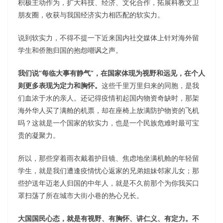
积极主动作为，扩大科技、经济、文化合作，拓展科教文卫
朋友圈，收获与我国经济实力相匹配的软实力。
说到软实力，不得不提一下近来国内社交媒体上针对海外留
学生和侨胞归国的抱怨嘲讽之声。
我们说“每临大事有静气”，在国家体现为视野和远见，在个人
则更多表现为定力和胸怀。
这些千里万里归来的同胞，是我
们血浓于水的亲人。还记得疫情初起国内物资奇缺时，那架
海外华人买了满舱的机票，却在座椅上放满防护物资的飞机
吗？这就是一个国家的软实力，也是一个民族危难时最可宝
贵的凝聚力。
所以，那些穿着雨衣戴着护目镜、焦虑地坐满机舱的年轻留
学生，就是我们遭逢疫情忧心返家的兄弟姐妹邻家儿女；那
些护送年迈老人归国的中年人，就是不久前那个为你我买口
罩扫荡了所在城市大街小巷的热心兄长。
大国国民心态，就是有视野、有胸怀、讲仁义、有定力。不