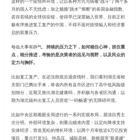
这样的一个疫情外环境，让以各种方式与病毒“战斗”了两个多
月的国人不无忧虑；加之频频“跳水”“熔断”的各国金融指数、
若存若续的全球供应链，使得早已深度融入世界、目前正积
极有序推进复工复产的中国，不得不面对疫情输入和经济重
启的双重压力。
每临大事有静气。
持续的压力之下，如何稳住心神，抓住重
点，细分推进，考验的是决策者的远见与视野，以及民众的
定力与胸怀。
比如复工复产。在还没彻底击退疫情时，我们看到湖北省相
关部门已腾出手来，将省内所有县市区进行了高中低风险级
别细分，近期又推出湖北健康码，并积极与各省区沟通，以
期为湖北籍外出复工人员营造“一码畅通”的无障碍环境。
比如中央近期着眼全局进行的一系列宏观布局，眉清目秀主
次分明。外部环境复杂，则重点瞄准内需：以定向降准支持
实体经济，营造宽松的增长环境；以两个月审批近6万亿投资
项目，重点打造5G、特高压、城际高铁、新能源等“新基建”