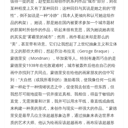
值得一提的是，赵璧如后期创作的系列作品“城市”部分，则在
某种程度上又有了某种回归；这种回归与其说是她之前的“理
性”，倒不如说是一种“冷静”（我本人更倾向和认可她这组作
品的构架）。她说，那是她在国内被要求参加一个城市题材
的群展时所创作的作品，听起来很有意思，因为她说她表现
的其实是“雾霾里的城市”；然而，画作看起来却是那么的
“美”，甚至带有诗意。它们让我想起了上世纪抽象主义和立体
主义的那些大师们，想起乔治·布拉克（Geroge Braque），
蒙德里安（Mondrian），毕加索等人。特别有趣而巧合的是
蒙德里安1938年在伦敦避难时，城市被轰炸后他在自己的绘
画中亦找到了共同点。蒙德里安在给他的画家朋友的信中写
到：“大自然（或我所看到的）激励着我，使我像任何一位画
家一样处于一种情绪状态之中，促使我去创造一些东西，但
我想尽可能地提取一切并接近真相。我相信，得益于敏锐的
直觉，无需测量和计算，我并可以用水平线，垂直线或曲线
来构建一种美的形式，来创作与现实一样强大的作品。” 蒙德
里安是最早几位主张超越形象边界，通过抽象来表达世界本
质的艺术大师。他认为绘画应该超越画布，画布应该超越形