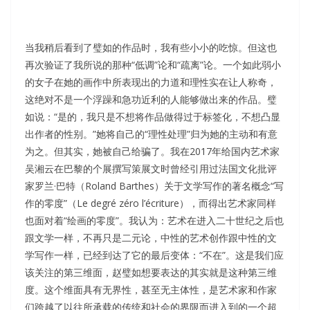
当我稍后看到了璧如的作品时，我有些小小的吃惊。但这也
再次验证了我所说的那种“低调”论和“疏离”论。一个如此弱小
的女子在她的画作中所表现出的力道和理性实在让人称奇，
这绝对不是一个浮躁和急功近利的人能够做出来的作品。璧
如说：“是的，我只是不想将作品做得过于标签化，不想凸显
出作者的性别。”她将自己的“理性处理”归为她的主动和有意
为之。但其实，她被自己给骗了。我在2017年给国内艺术家
吴湘云在巴黎的个展撰写策展文时曾经引用过法国文化批评
家罗兰·巴特（Roland Barthes）关于文学写作的著名概念“写
作的零度”（Le degré zéro l’écriture），而得出艺术家同样
也面对着“绘画的零度”。我认为：艺术在进入二十世纪之后也
跟文学一样，不再只是二元论，中性的艺术创作跟中性的文
学写作一样，已经到达了它的最后变体：“不在”。这是我们应
该关注的第三维面，赵璧如想要表达的其实就是这种第三维
度。这个维面具有无界性，甚至无主体性，是艺术家和作家
们跨越了以往所承载的传统和社会的界限而进入到的一个超