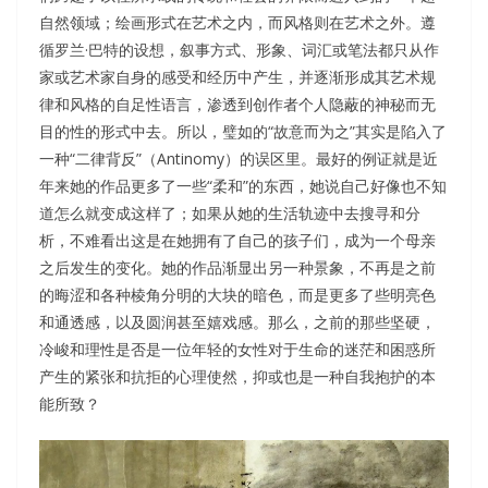
自然领域；绘画形式在艺术之内，而风格则在艺术之外。遵
循罗兰·巴特的设想，叙事方式、形象、词汇或笔法都只从作
家或艺术家自身的感受和经历中产生，并逐渐形成其艺术规
律和风格的自足性语言，渗透到创作者个人隐蔽的神秘而无
目的性的形式中去。所以，璧如的“故意而为之”其实是陷入了
一种“二律背反”（Antinomy）的误区里。最好的例证就是近
年来她的作品更多了一些“柔和”的东西，她说自己好像也不知
道怎么就变成这样了；如果从她的生活轨迹中去搜寻和分
析，不难看出这是在她拥有了自己的孩子们，成为一个母亲
之后发生的变化。她的作品渐显出另一种景象，不再是之前
的晦涩和各种棱角分明的大块的暗色，而是更多了些明亮色
和通透感，以及圆润甚至嬉戏感。那么，之前的那些坚硬，
冷峻和理性是否是一位年轻的女性对于生命的迷茫和困惑所
产生的紧张和抗拒的心理使然，抑或也是一种自我抱护的本
能所致？