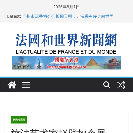
Skip
2026年8月1日
to
Latest:
父亲的日记
content
广州市沉香协会会长周天明：让沉香有序走向世界
菲尔兹奖事件：王虹成为“网红”，邓煜哪里去了？
“没有空调的欧洲”：一场被放大的无知
从一杯沉香叶茶到一缕海南天香：加拿大茶艺师邓岚月
海南沉香文化考察纪行
巴黎新闻