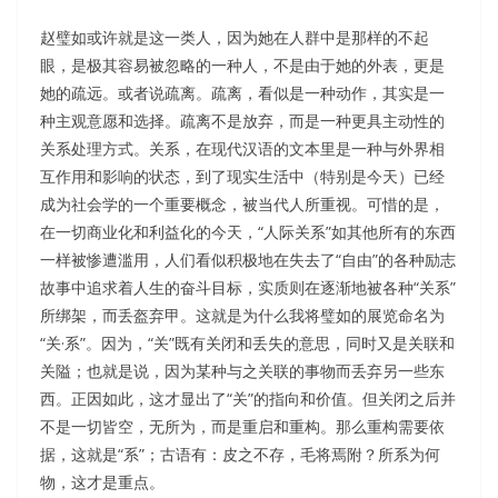
赵璧如或许就是这一类人，因为她在人群中是那样的不起
眼，是极其容易被忽略的一种人，不是由于她的外表，更是
她的疏远。或者说疏离。疏离，看似是一种动作，其实是一
种主观意愿和选择。疏离不是放弃，而是一种更具主动性的
关系处理方式。关系，在现代汉语的文本里是一种与外界相
互作用和影响的状态，到了现实生活中（特别是今天）已经
成为社会学的一个重要概念，被当代人所重视。可惜的是，
在一切商业化和利益化的今天，“人际关系”如其他所有的东西
一样被惨遭滥用，人们看似积极地在失去了“自由”的各种励志
故事中追求着人生的奋斗目标，实质则在逐渐地被各种“关系”
所绑架，而丢盔弃甲。这就是为什么我将璧如的展览命名为
“关·系”。因为，“关”既有关闭和丢失的意思，同时又是关联和
关隘；也就是说，因为某种与之关联的事物而丢弃另一些东
西。正因如此，这才显出了“关”的指向和价值。但关闭之后并
不是一切皆空，无所为，而是重启和重构。那么重构需要依
据，这就是“系”；古语有：皮之不存，毛将焉附？所系为何
物，这才是重点。