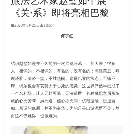
旅法艺术家赵璧如个展
《关·系》即将亮相巴黎
2020年6月25日
editor
何宇红
结识赵璧如是在不久前的一次展览开幕上。那天来了很多
人，相识的，不相识的，有名的，没有名的；高矮美丑，燕
瘦环肥，济济一堂，不胜热闹。这是巴黎的常态，不痛不
痒；偶尔也会有哀莫大于心死的感觉。这世界俨然早已成了
一个名利场，让人无处可逃，无法遁世；各种尴尬之后所练
就的心无旁骛，虽无道，但心亦无闷；优哉游哉，进退自
如。所谓的低调，并不为奢华，为的只是出淤泥而不染，然
而这不仅难得，也很难为。