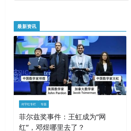
最新资讯
何宇红专栏
专题
菲尔兹奖事件：王虹成为“网
红”，邓煜哪里去了？