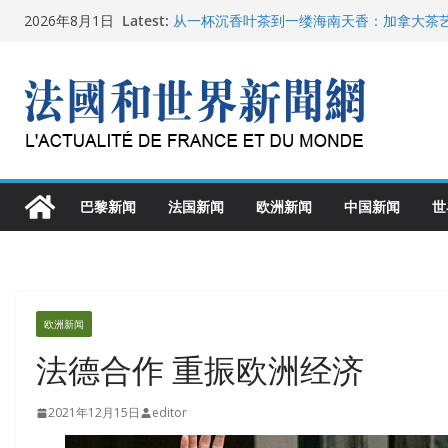
Skip
Latest:
从一杯沉香叶茶到一缕海南天香：加拿大茶
2026年8月1日
to
文化考察纪行
父亲的日记
content
广州市沉香协会会长周天明：让沉香有序走
菲尔兹奖事件：王虹成为“网红”，邓煜哪里
“没有空调的欧洲”：一场被放大的无知
巴黎新闻
法国新闻
欧洲新闻
中国新闻
世
欧洲新闻
法德合作 重振欧洲经济
2021年12月15日
editor