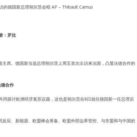
到访的德国新总理朔尔茨会晤
AP – Thibault Camus
者：罗拉
值主席。德国新当选总理朔尔茨上周五首次出访来法国，凸显法德合作的
法德合作
共同探讨欧洲经济复苏议题，这也是朔尔茨在8日就任德国新一任总理后
同反应、新能源、欧盟峰会筹备、欧盟外部边界管控、与非盟和与中国的