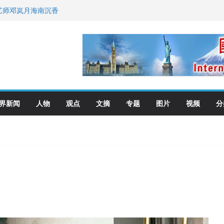
艺师邓岚月海南沉香
向世界
去了？
界新闻
人物
观点
文摘
专题
图片
视频
分