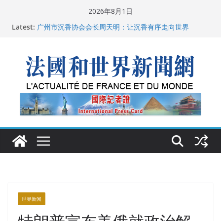
Skip
2026年8月1日
to
Latest:
广州市沉香协会会长周天明：让沉香有序走向世界
content
菲尔兹奖事件：王虹成为“网红”，邓煜哪里去了？
“没有空调的欧洲”：一场被放大的无知
从一杯沉香叶茶到一缕海南天香：加拿大茶艺师邓岚月
海南沉香文化考察纪行
父亲的日记
世界新闻