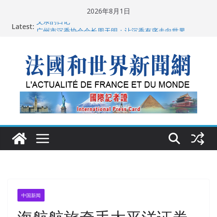
Skip
2026年8月1日
to
Latest:
父亲的日记
content
广州市沉香协会会长周天明：让沉香有序走向世界
菲尔兹奖事件：王虹成为“网红”，邓煜哪里去了？
“没有空调的欧洲”：一场被放大的无知
从一杯沉香叶茶到一缕海南天香：加拿大茶艺师邓岚月
海南沉香文化考察纪行
中国新闻