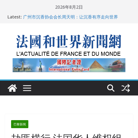
Skip
2026年8月2日
to
父亲的日记
Latest:
广州市沉香协会会长周天明：让沉香有序走向世界
content
菲尔兹奖事件：王虹成为“网红”，邓煜哪里去了？
“没有空调的欧洲”：一场被放大的无知
从一杯沉香叶茶到一缕海南天香：加拿大茶艺师邓岚月
海南沉香文化考察纪行
巴黎新闻