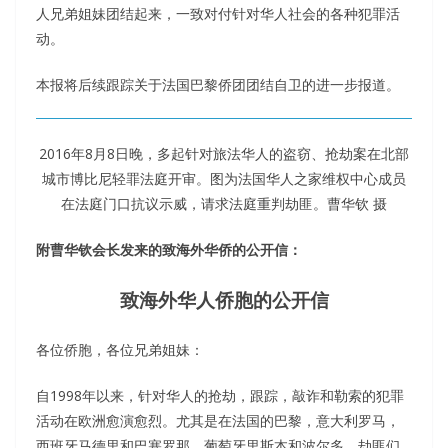
人兄弟姐妹团结起来，一致对付针对华人社会的各种犯罪活
动。
本报将后续跟踪关于法国巴黎侨团团结自卫的进一步报道。
2016年8月8日晚，多起针对旅法华人的盗窃、抢劫案在北部
城市博比尼轻罪法庭开审。图为法国华人之家维权中心成员
在法庭门口抗议示威，请求法庭重判劫匪。曹华钦 摄
附曹华钦会长发来的致海外华侨的公开信：
致海外华人侨胞的公开信
各位侨胞，各位兄弟姐妹：
自1998年以来，针对华人的抢劫，跟踪，敲诈和勒索的犯罪
活动在欧洲愈演愈烈。尤其是在法国的巴黎，意大利罗马，
西班牙马德里和巴塞罗那，葡萄牙里斯本和波尔多，劫匪们