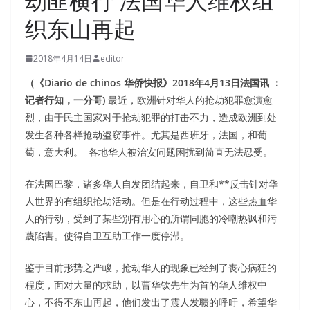
劫匪横行 法国华人维权组
织东山再起
2018年4月14日
editor
（《Diario de chinos 华侨快报》2018年4月13日法国讯 ：
记者行知，一分哥)
最近，欧洲针对华人的抢劫犯罪愈演愈
烈，由于民主国家对于抢劫犯罪的打击不力，造成欧洲到处
发生各种各样抢劫盗窃事件。尤其是西班牙，法国，和葡
萄，意大利。 各地华人被治安问题困扰到简直无法忍受。
在法国巴黎，诸多华人自发团结起来，自卫和**反击针对华
人世界的有组织抢劫活动。但是在行动过程中，这些热血华
人的行动，受到了某些别有用心的所谓同胞的冷嘲热讽和污
蔑陷害。使得自卫互助工作一度停滞。
鉴于目前形势之严峻，抢劫华人的现象已经到了丧心病狂的
程度，面对大量的求助，以曹华钦先生为首的华人维权中
心，不得不东山再起，他们发出了震人发聩的呼吁，希望华