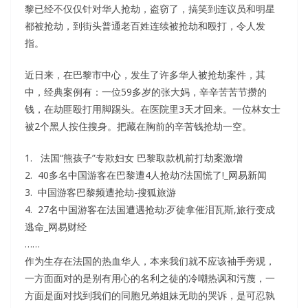
黎已经不仅仅针对华人抢劫，盗窃了，搞笑到连议员和明星
都被抢劫，到街头普通老百姓连续被抢劫和殴打，令人发
指。
近日来，在巴黎市中心，发生了许多华人被抢劫案件，其
中，经典案例有：一位59多岁的张大妈，辛辛苦苦节攒的
钱，在劫匪殴打用脚踢头。在医院里3天才回来。一位林女士
被2个黑人按住搜身。把藏在胸前的辛苦钱抢劫一空。
1. 法国“熊孩子”专欺妇女 巴黎取款机前打劫案激增
2. 40多名中国游客在巴黎遭4人抢劫?法国慌了!_网易新闻
3. 中国游客巴黎频遭抢劫-搜狐旅游
4. 27名中国游客在法国遭遇抢劫:歹徒拿催泪瓦斯,旅行变成
逃命_网易财经
……
作为生存在法国的热血华人，本来我们就不应该袖手旁观，
一方面面对的是别有用心的名利之徒的冷嘲热讽和污蔑，一
方面是面对找到我们的同胞兄弟姐妹无助的哭诉，是可忍孰