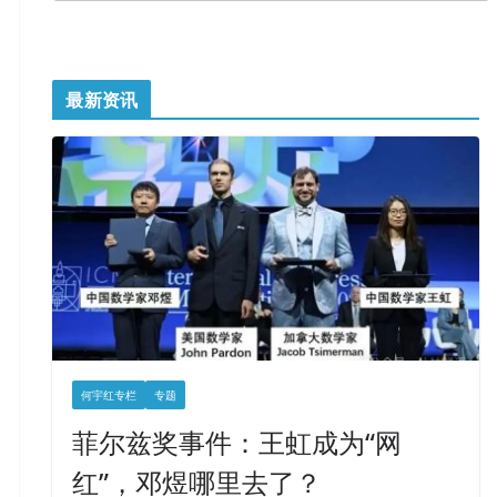
最新资讯
何宇红专栏
专题
菲尔兹奖事件：王虹成为“网
红”，邓煜哪里去了？