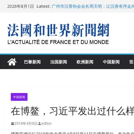
Skip
Latest:
广州市沉香协会会长周天明：让沉香有序走
2026年8月1日
to
菲尔兹奖事件：王虹成为“网红”，邓煜哪里
“没有空调的欧洲”：一场被放大的无知
content
从一杯沉香叶茶到一缕海南天香：加拿大茶
文化考察纪行
父亲的日记
巴黎新闻
法国新闻
欧洲新闻
中国新闻
世
中国新闻
在博鳌，习近平发出过什么
2018年4月8日
editor
博鳌亚洲论坛2018年年会将于4月8日至11日在博鳌举行，本次年