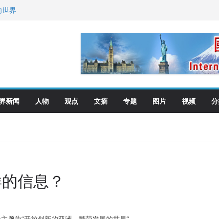
向世界
去了？
艺师邓岚月海南沉香
界新闻
人物
观点
文摘
专题
图片
视频
分
样的信息？
会主题为“开放创新的亚洲，繁荣发展的世界”。