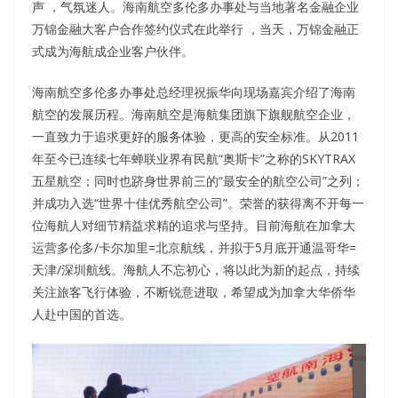
声 ，气氛迷人。海南航空多伦多办事处与当地著名金融企业
万锦金融大客户合作签约仪式在此举行 ，当天，万锦金融正
式成为海航成企业客户伙伴。
海南航空多伦多办事处总经理祝振华向现场嘉宾介绍了海南
航空的发展历程。海南航空是海航集团旗下旗舰航空企业，
一直致力于追求更好的服务体验，更高的安全标准。从2011
年至今已连续七年蝉联业界有民航“奥斯卡”之称的SKYTRAX
五星航空；同时也跻身世界前三的“最安全的航空公司”之列；
并成功入选“世界十佳优秀航空公司”。荣誉的获得离不开每一
位海航人对细节精益求精的追求与坚持。目前海航在加拿大
运营多伦多/卡尔加里=北京航线，并拟于5月底开通温哥华=
天津/深圳航线。海航人不忘初心，将以此为新的起点，持续
关注旅客飞行体验，不断锐意进取，希望成为加拿大华侨华
人赴中国的首选。