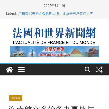
Skip
2026年8月1日
to
父亲的日记
Latest:
content
广州市沉香协会会长周天明：让沉香有序走向世界
菲尔兹奖事件：王虹成为“网红”，邓煜哪里去了？
“没有空调的欧洲”：一场被放大的无知
从一杯沉香叶茶到一缕海南天香：加拿大茶艺师邓岚月
海南沉香文化考察纪行
世界新闻