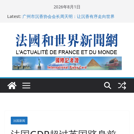
Skip
2026年8月1日
父亲的日记
to
Latest:
广州市沉香协会会长周天明：让沉香有序走向世界
content
菲尔兹奖事件：王虹成为“网红”，邓煜哪里去了？
“没有空调的欧洲”：一场被放大的无知
从一杯沉香叶茶到一缕海南天香：加拿大茶艺师邓岚月
海南沉香文化考察纪行
法国新闻