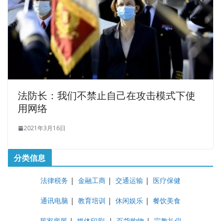
法防长：我们不禁止自己在攻击模式下使
用网络
2021年3月16日
分类信息
法律税务
|
金融工商
|
交通运输
|
医疗保健
通讯电脑
|
教育培训
|
休闲娱乐
|
餐饮美食
居家房屋
|
媒体印刷
|
百货购物
|
宗教礼仪