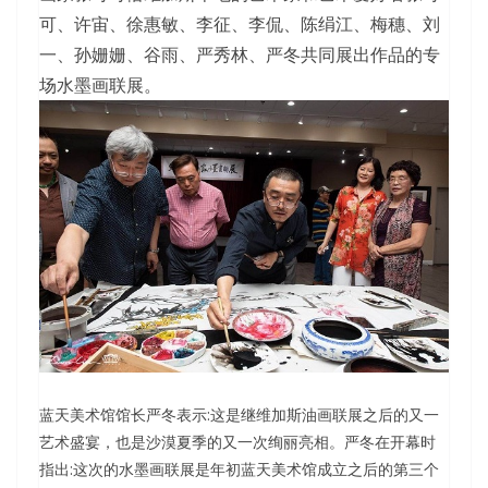
可、许宙、徐惠敏、李征、李侃、陈绢江、梅穗、刘
一、孙姗姗、谷雨、严秀林、严冬共同展出作品的专
场水墨画联展。
蓝天美术馆馆长严冬表示:这是继维加斯油画联展之后的又一
艺术盛宴，也是沙漠夏季的又一次绚丽亮相。严冬在开幕时
指出:这次的水墨画联展是年初蓝天美术馆成立之后的第三个