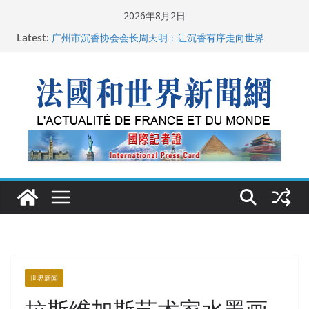
Skip
2026年8月2日
to
父亲的日记
Latest:
广州市沉香协会会长周天明：让沉香有序走向世界
content
菲尔兹奖事件：王虹成为“网红”，邓煜哪里去了？
“没有空调的欧洲”：一场被放大的无知
从一杯沉香叶茶到一缕海南天香：加拿大茶艺师邓岚月
海南沉香文化考察纪行
世界新闻