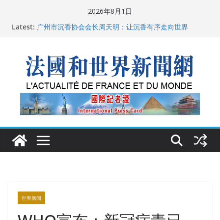
Skip
2026年8月1日
to
父亲的日记
Latest:
广州市沉香协会会长周天明：让沉香有序走向世界
content
菲尔兹奖事件：王虹成为“网红”，邓煜哪里去了？
“没有空调的欧洲”：一场被放大的无知
从一杯沉香叶茶到一缕海南天香：加拿大茶艺师邓岚月
海南沉香文化考察纪行
世界新闻