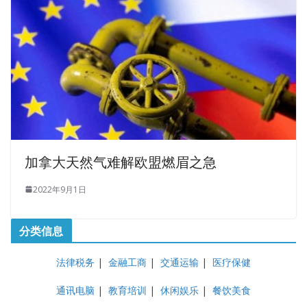
加拿大天然气难解欧盟燃眉之急
2022年9月1日
分类信息
法律税务
|
金融工商
|
交通运输
|
医疗保健
通讯电脑
|
教育培训
|
休闲娱乐
|
餐饮美食