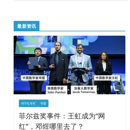
最新资讯
何宇红专栏
专题
菲尔兹奖事件：王虹成为“网
红”，邓煜哪里去了？