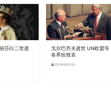
丽莎白二世逝
戈尔巴乔夫逝世 UN欧盟等
各界纷致哀
2022年8月31日