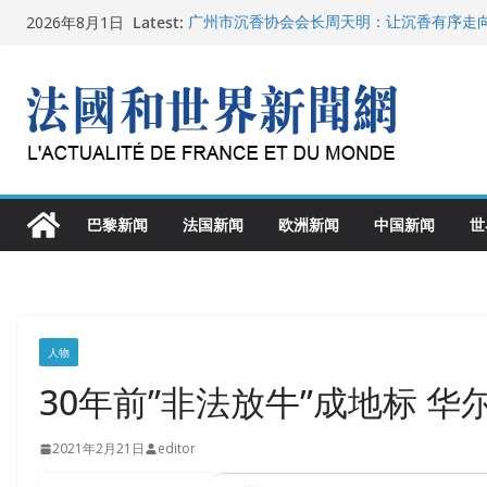
Skip
Latest:
广州市沉香协会会长周天明：让沉香有序走
2026年8月1日
to
菲尔兹奖事件：王虹成为“网红”，邓煜哪里
“没有空调的欧洲”：一场被放大的无知
content
从一杯沉香叶茶到一缕海南天香：加拿大茶
文化考察纪行
父亲的日记
巴黎新闻
法国新闻
欧洲新闻
中国新闻
世
人物
30年前”非法放牛”成地标 
2021年2月21日
editor