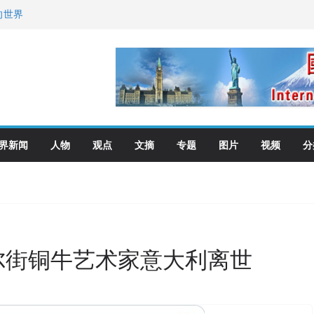
向世界
去了？
艺师邓岚月海南沉香
界新闻
人物
观点
文摘
专题
图片
视频
分
华尔街铜牛艺术家意大利离世