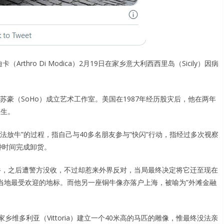
（Arthro Di Modica）2月19日在家乡意大利西西里岛（Sicily）因病
苏豪（SoHo）成立艺术工作室。美国在1987年经历股灾后，他在两年
重生。
街”非法放牛”的过程，指自己与40多名朋友参与”快闪”行动，指经过多次视察
钟时间完成卸货。
铜牛，之后遭警方没收，不过却惹来外界反对，当局最终决定将它迁至现在
当地最受欢迎的地标。而他另一座铜牛像亦落户上海，被喻为”外滩金融
维多利亚（Vittoria）建立一个40米高的马匹的雕像，惟最终没法亲