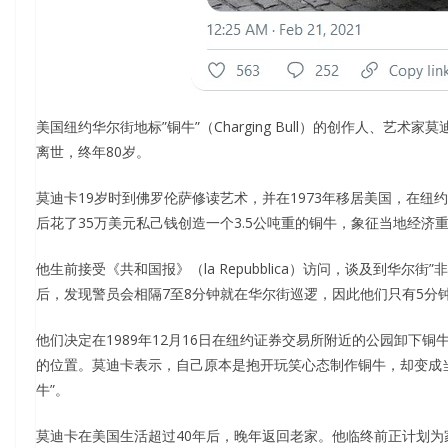
美国纽约华尔街地标”铜牛”（Charging Bull）的创作人、艺术家莫迪卡
离世，终年80岁。
莫迪卡19岁时到佛罗伦萨修读艺术，并在1973年移居美国，在纽约
后花了35万美元私己钱创造一个3.5公吨重的铜牛，象征当地经济
他生前接受《共和国报》（la Repubblica）访问，谈及到华尔
后，发现警员会相隔7至8分钟就在华尔街巡逻，因此他们只有5分
他们决定在1989年12月16日在纽约证券交易所附近的公园卸下
的位置。莫迪卡表示，自己原本是抱开玩笑心态制作铜牛，却变成
牛”。
莫迪卡在美国生活超过40年后，晚年返回老家。他临终前正计划为家乡