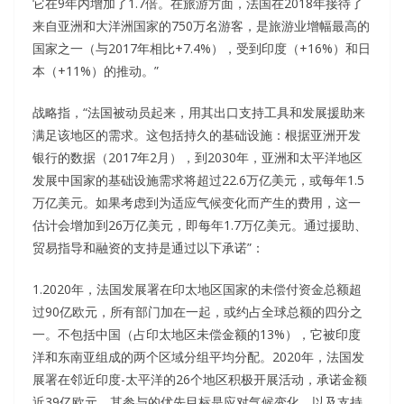
它在9年内增加了1.7倍。在旅游方面，法国在2018年接待了
来自亚洲和大洋洲国家的750万名游客，是旅游业增幅最高的
国家之一（与2017年相比+7.4%），受到印度（+16%）和日
本（+11%）的推动。”
战略指，“法国被动员起来，用其出口支持工具和发展援助来
满足该地区的需求。这包括持久的基础设施：根据亚洲开发
银行的数据（2017年2月），到2030年，亚洲和太平洋地区
发展中国家的基础设施需求将超过22.6万亿美元，或每年1.5
万亿美元。如果考虑到为适应气候变化而产生的费用，这一
估计会增加到26万亿美元，即每年1.7万亿美元。通过援助、
贸易指导和融资的支持是通过以下承诺”：
1.2020年，法国发展署在印太地区国家的未偿付资金总额超
过90亿欧元，所有部门加在一起，或约占全球总额的四分之
一。不包括中国（占印太地区未偿金额的13%），它被印度
洋和东南亚组成的两个区域分组平均分配。2020年，法国发
展署在邻近印度-太平洋的26个地区积极开展活动，承诺金额
近39亿欧元。其参与的优先目标是应对气候变化，以及支持