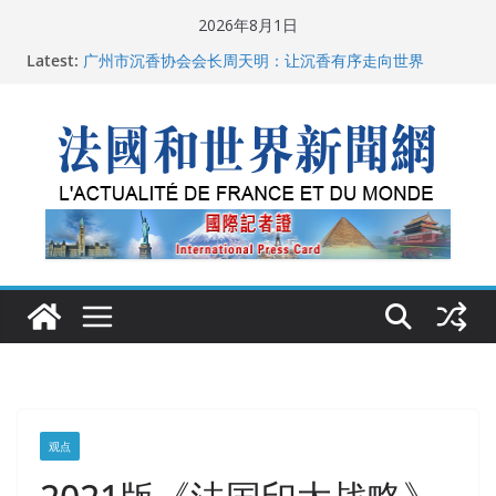
Skip
2026年8月1日
父亲的日记
to
Latest:
广州市沉香协会会长周天明：让沉香有序走向世界
content
菲尔兹奖事件：王虹成为“网红”，邓煜哪里去了？
“没有空调的欧洲”：一场被放大的无知
从一杯沉香叶茶到一缕海南天香：加拿大茶艺师邓岚月
海南沉香文化考察纪行
观点