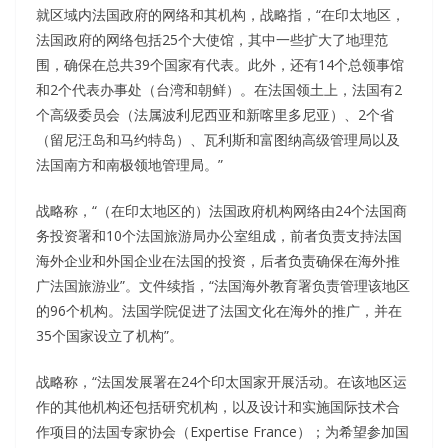
就区域内法国政府的网络和其机构，战略指，“在印太地区，
法国政府的网络包括25个大使馆，其中一些扩大了地理范
围，确保在总共39个国家有代表。此外，还有14个总领事馆
和2个代表办事处（台湾和朝鲜）。在法国领土上，法国有2
个高级委员会（法属波利尼西亚和新喀里多尼亚）、2个省
（留尼汪岛和马约特岛）、瓦利斯和富图纳高级管理局以及
法国南方和南极领地管理局。”
战略称，“（在印太地区的）法国政府机构网络由24个法国商
务投资署和10个法国旅游局办公室组成，前者负责支持法国
海外企业和外国企业在法国的投资，后者负责确保在海外推
广法国旅游业”。文件续指，“法国海外教育署负责管理该地区
的96个机构。法国学院促进了法国文化在海外的推广，并在
35个国家设立了机构”。
战略称，“法国发展署在24个印太国家开展活动。在该地区运
作的其他机构还包括研究机构，以及设计和实施国际技术合
作项目的法国专家协会（Expertise France）；为希望参加国