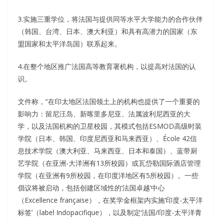
3.实施三重学位，将法国与提供同等水平大学能力的合作伙伴
（韩国、台湾、日本、澳大利亚）和具有高潜力的国家（东
盟国家和太平洋岛国）联系起来。
4.在整个地区推广法国高等教育署机构，以提高对法国的认
识。
文件称，“在印太地区法国领土上的机构也提供了一个重要的
影响力：留尼汪岛、新喀里多尼亚、法属波利尼西亚的大
学，以及法国机构的卫星校园，其模式包括ESMOD高级时装
学院（日本、韩国、印度尼西亚和马来西亚）、École 42信
息技术学院（澳大利亚、马来西亚、日本和泰国）、蓝带厨
艺学院（在亚洲-大洋洲有13所校园）或瓦岱勒国际酒店管理
学院（在亚洲有9所校园，在印度洋地区有5所校园）。一些
倡议将被启动，包括创建区域性的‘法国卓越’中心
（Excellence française），在奖学金框架内实施‘印度-太平洋
标签’（label Indopacifique），以及制定‘法国/印度-太平洋青