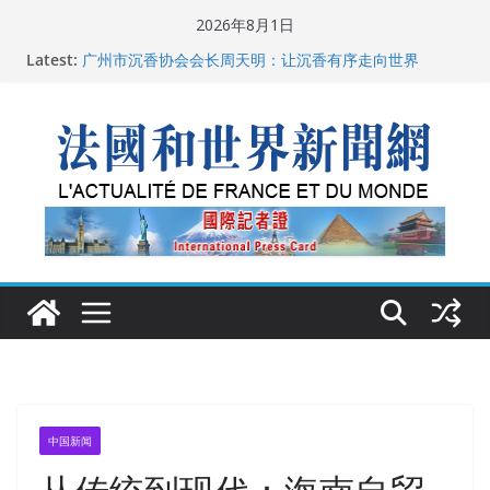
Skip
2026年8月1日
to
Latest:
父亲的日记
content
广州市沉香协会会长周天明：让沉香有序走向世界
菲尔兹奖事件：王虹成为“网红”，邓煜哪里去了？
“没有空调的欧洲”：一场被放大的无知
从一杯沉香叶茶到一缕海南天香：加拿大茶艺师邓岚月
海南沉香文化考察纪行
中国新闻