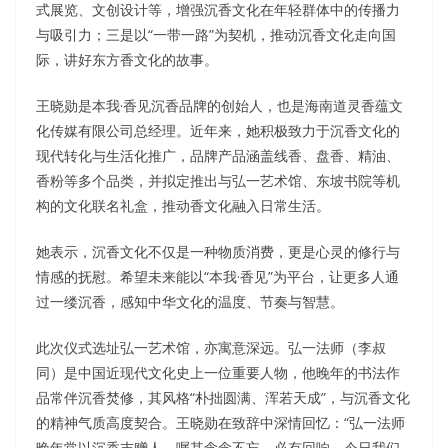
式展览、文创设计等，增强沉香文化在年轻群体中的传播力
与吸引力；三是以“一带一路”为契机，推动沉香文化走向国
际，讲好东方香文化的故事。
王晓勋是本我·香见沉香品牌的创始人，也是海南道灵香蕴文
化传媒有限公司总经理。近年来，她积极致力于沉香文化的
现代转化与生活化推广，品牌产品涵盖线香、盘香、精油、
香粉等多个品类，并拟定推出与弘一艺术馆、东坡书院等机
构的文化联名礼盒，推动香文化融入日常生活。
她表示，沉香文化不仅是一种物质消费，更是心灵的修行与
情感的抚慰。希望未来能以“本我·香见”为平台，让更多人通
过一缕沉香，感知中华文化的温度、节奏与智慧。
此次仪式选址弘一艺术馆，亦寓意深远。弘一法师（李叔
同）是中国近现代文化史上一位重要人物，他晚年的书法作
品常伴沉香焚修，其风格“朴拙圆满、浑若天成”，与沉香文化
的精神气质高度契合。王晓勋在致辞中深情回忆：“弘一法师
晚年常以沉香末赠人，嘱其念念不忘，必有回响。今日我们