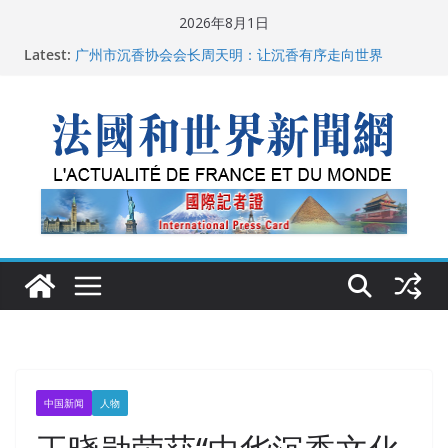
Skip
2026年8月1日
to
Latest:
广州市沉香协会会长周天明：让沉香有序走向世界
content
菲尔兹奖事件：王虹成为“网红”，邓煜哪里去了？
“没有空调的欧洲”：一场被放大的无知
从一杯沉香叶茶到一缕海南天香：加拿大茶艺师邓岚月
海南沉香文化考察纪行
父亲的日记
中国新闻
人物