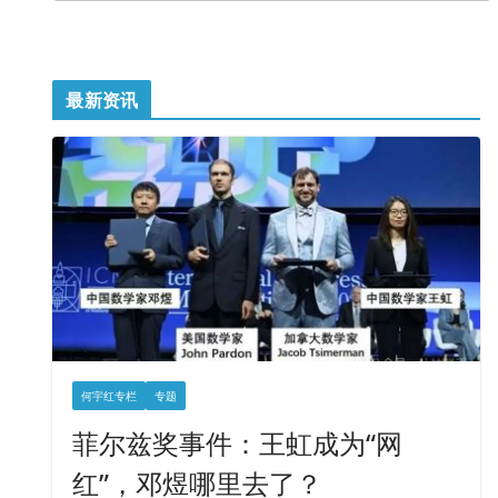
最新资讯
何宇红专栏
专题
菲尔兹奖事件：王虹成为“网
红”，邓煜哪里去了？