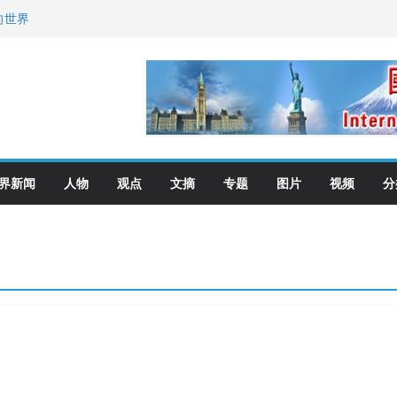
向世界
去了？
艺师邓岚月海南沉香
界新闻
人物
观点
文摘
专题
图片
视频
分