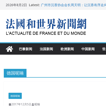
Skip
Latest:
广州市沉香协会会长周天明：让沉香有序走
2026年8月2日
to
菲尔兹奖事件：王虹成为“网红”，邓煜哪里
“没有空调的欧洲”：一场被放大的无知
content
从一杯沉香叶茶到一缕海南天香：加拿大茶
文化考察纪行
父亲的日记
巴黎新闻
法国新闻
欧洲新闻
中国新闻
世
德国呢喃
德国呢喃
2017年12月5日
呢喃