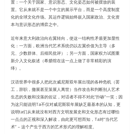
置：一个关于国家、意识形态、文化姿态如何被摆放的装
置。它从来就不是一个中立的展示平台，而是一个高度制度
化的全球文化作场。其运作逻辑始终嵌入国家政治、文化资
本与意识形态的博弈之中。
近年来意大利政治向右翼转向，使这一结构性矛盾更加显性
化：一方面，欧洲当代艺术系统仍以左翼价值为主导（多
元、少数群体、后殖民批评）；另一方面，国家权力试图重
新介入文化叙述（希腊馆在这一点上做了非常精彩的演
绎）。
汉语世界中很多人把此次威尼斯双年展出现的各种危机（罢
工，辞职，撤展甚至策展人离世）当作攻击和判断别人艺术
生态的失败和没落的佐证，对话者不得不对此“扑哧”一笑；因
为这只能说明Ta不仅对威尼斯双年展缺乏最基本的认知，更
说明ta们从来就没有对西方文明发展史和文化形态有过哪怕
一点点的正视和深入解读，由此更可想而知，Ta对“当代艺
术” – 这个产生于西方的艺术形式的理解程度。