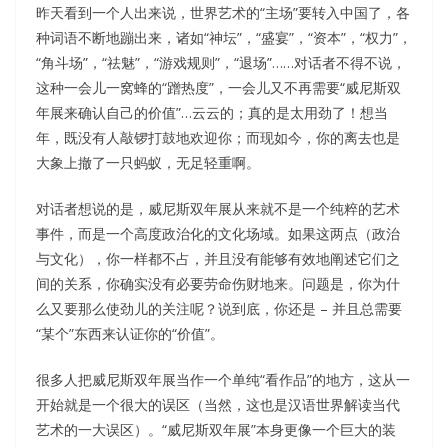
昨天看到一个人出来说，世界艺术的“主场”要转入中国了，各
种词语不断地蹦出来，诸如“神坛”，“盛宴”，“资本”，“权力”，
“角斗场”，“祛魅”，“游戏规则”，“退场”……对话者不得不说，
这种一会儿一窝蜂的“蹭热度”，一会儿又不再需要“威尼斯双
年展来确认自己的价值”…云云的；真的是太用劲了！想当
年，既没有人敲锣打鼓地欢迎你；而现如今，你的离去也是
大象上撤了一只蚂蚁，无足轻重啊。
对话者想说的是，威尼斯双年展从来就不是一个纯粹的艺术
事件，而是一个高度政治化的文化场域。如果这两点（政治
与文化），你一样都不占，并且没有能够有效地阐述它们之
间的关系，你确实没有必要劳命伤财地来。问题是，你为什
么又要那么使劲儿的关注呢？说到底，你还是 – 并且总需要
“某个”东西来认证你的“价值”。
很多人把威尼斯双年展当作一个单纯“看作品”的地方，这从一
开始就是一个很大的误区（当然，这也是汉语世界解读当代
艺术的一大误区）。“威尼斯双年展”本身更像一个巨大的装