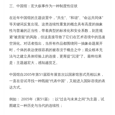
三、中国馆：宏大叙事作为一种制度性症状
在近年中国馆的主题设置中，“共生”、“和谐”、“命运共同体”
等关键词反复出现。这类连续性重复的概念具有高度的抽象
性与普遍的正当性，带着典型的标准化和安全系数，刻意规
避“被质疑”的风险，但这直接导致了它们在艺术语境中的迅速
空洞化。对话者指出，当所有作品都围绕同一抽象命题展开
时，个体的表达便很容易的被吞没于概念之中；观众根本无
法与之建立具体经验上的连接，更甭提“沉浸”了。最终结果
是：主题越宏大，感知越贫乏。
中国馆自2005年第51届双年展首次以国家馆形式亮相以来，
一直在尝试寻找一种既能“代表中国”，又能进入国际语境的表
达方式。
例如： 2005年（第51届）：以“过去与未来之间”为主题，试
图建立一种历史与当代的连续性；