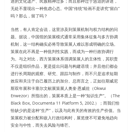
述的文化遗产、民族精神过多；而且那种过于急迫的讲述，
无处不显现出一种焦虑心态。中国“传统”绘画不是讲究“留白”
吗？那么，留了吗？
当然，有人肯定会说，这里涉及到策展机制与权力结构的问
题。据说，中国馆的策展模式通常采用集体征集与多方协调
机制，这一结构确实必将导致策展人难以形成明确的立场。
策展在此不再是一种批判性实践，而成为一种行政协调行
为。与之对比，西方策展体系强调策展人的主体性，其职责
不仅是组织作品，更是提出问题与构建语境；并且他们都会
进行长周期的观察、研究、跟踪与制作，而不只是追求短期
效应和关注于自己履历上的加分。总而言之，正如往期威尼
斯双年展和卡塞尔文献展策展人奥奎·恩威佐（Okwui
Enwezor）所指出的，策展本质上是一种“知识生产”。（The
Black Box, Documenta 11 Platform 5, 2002.）；而我们恰
恰缺少的是这种“生产”，以及与此有关的有效的生产价值。当
策展权力被分配和嵌入行政结构时，展览便不可避免地趋向
安全与中性，而失去风险与锋芒。