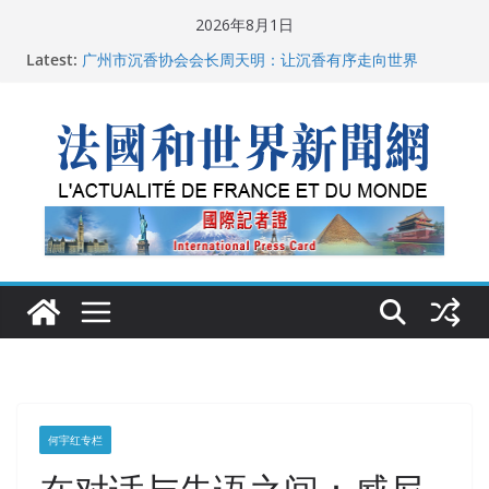
Skip
2026年8月1日
to
父亲的日记
Latest:
广州市沉香协会会长周天明：让沉香有序走向世界
content
菲尔兹奖事件：王虹成为“网红”，邓煜哪里去了？
“没有空调的欧洲”：一场被放大的无知
从一杯沉香叶茶到一缕海南天香：加拿大茶艺师邓岚月
海南沉香文化考察纪行
何宇红专栏