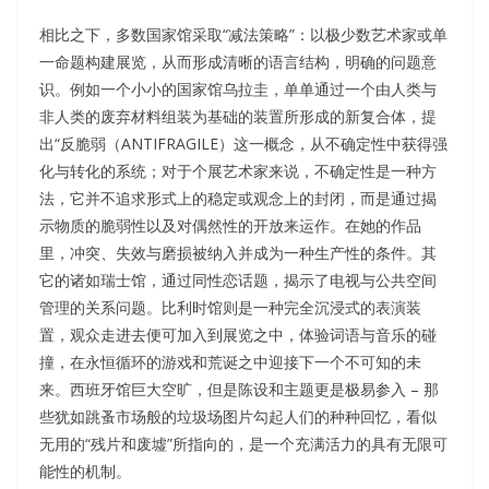
相比之下，多数国家馆采取“减法策略”：以极少数艺术家或单
一命题构建展览，从而形成清晰的语言结构，明确的问题意
识。例如一个小小的国家馆乌拉圭，单单通过一个由人类与
非人类的废弃材料组装为基础的装置所形成的新复合体，提
出“反脆弱（ANTIFRAGILE）这一概念，从不确定性中获得强
化与转化的系统；对于个展艺术家来说，不确定性是一种方
法，它并不追求形式上的稳定或观念上的封闭，而是通过揭
示物质的脆弱性以及对偶然性的开放来运作。在她的作品
里，冲突、失效与磨损被纳入并成为一种生产性的条件。其
它的诸如瑞士馆，通过同性恋话题，揭示了电视与公共空间
管理的关系问题。比利时馆则是一种完全沉浸式的表演装
置，观众走进去便可加入到展览之中，体验词语与音乐的碰
撞，在永恒循环的游戏和荒诞之中迎接下一个不可知的未
来。西班牙馆巨大空旷，但是陈设和主题更是极易参入 – 那
些犹如跳蚤市场般的垃圾场图片勾起人们的种种回忆，看似
无用的“残片和废墟”所指向的，是一个充满活力的具有无限可
能性的机制。