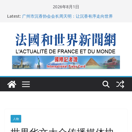
Skip
2026年8月1日
to
Latest:
广州市沉香协会会长周天明：让沉香有序走向世界
content
菲尔兹奖事件：王虹成为“网红”，邓煜哪里去了？
“没有空调的欧洲”：一场被放大的无知
从一杯沉香叶茶到一缕海南天香：加拿大茶艺师邓岚月
海南沉香文化考察纪行
父亲的日记
人物