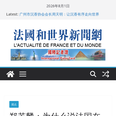
Skip
2026年8月1日
to
Latest:
广州市沉香协会会长周天明：让沉香有序走向世界
content
菲尔兹奖事件：王虹成为“网红”，邓煜哪里去了？
“没有空调的欧洲”：一场被放大的无知
从一杯沉香叶茶到一缕海南天香：加拿大茶艺师邓岚月
海南沉香文化考察纪行
父亲的日记
观点