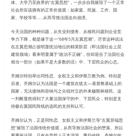
体、大学乃至政界的“左翼思想”，一步步自我摧毁了一个正常
社会所应该拥有的正常价值观：如家庭、民族、工作、国
家、学校等等……从而导致法国走向崩溃。
今天法国的种种问题，从失业到债务、从移民问题到企业竞
争力下降，都是缘于这一“68年5月左翼思潮”。尽管这种说法
在左翼思潮占据明显统治地位的精英阶层（即法国社会上层
建筑领域）看来明显属于“政治不正确”，但却迎合了法国社会
相当一部分（如果不是大多数的话）中、下层民众的心态。
齐姆尔特别举出同性恋、女权主义和伊斯兰教为例。特别是
后者。齐姆尔认为法国是一个建筑在犹太—基督教基础上的
国家，无法接纳和容纳与之尖锐对立的外来穆斯林移民。这
一判断显然得到了大量法国保守的中、下层民众，特别是支
持极右翼国民阵线的选民的支持和认可。
齐姆尔认为，正是同性恋、女权主义和伊斯兰等“左翼异端思
想”摧毁了法国传统价值观，从而导致法国社会的堕落。所以
要重振法国，只有在思想上正本清源，重归传统。齐姆尔的