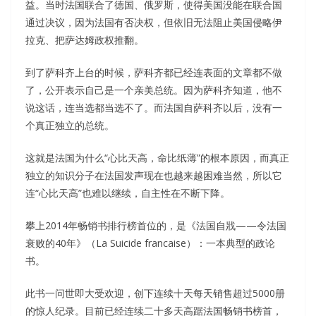
益。当时法国联合了德国、俄罗斯，使得美国没能在联合国
通过决议，因为法国有否决权，但依旧无法阻止美国侵略伊
拉克、把萨达姆政权推翻。
到了萨科齐上台的时候，萨科齐都已经连表面的文章都不做
了，公开表示自己是一个亲美总统。因为萨科齐知道，他不
说这话，连当选都当选不了。而法国自萨科齐以后，没有一
个真正独立的总统。
这就是法国为什么“心比天高，命比纸薄”的根本原因，而真正
独立的知识分子在法国发声现在也越来越困难当然，所以它
连“心比天高”也难以继续，自主性在不断下降。
攀上2014年畅销书排行榜首位的，是《法国自戕——令法国
衰败的40年》（La Suicide francaise）：一本典型的政论
书。
此书一问世即大受欢迎，创下连续十天每天销售超过5000册
的惊人纪录。目前已经连续二十多天高踞法国畅销书榜首，