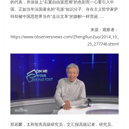
的代表，并涂抹上“右翼自由派思潮”的色彩而一心要引入中
国。正如当年法国著名的“毛派”知识分子、存在主义哲学家萨
特却被中国思想界当作“走出文革”的旗帜一样荒诞……
来源：观察者：
https://www.observersnews.com/ZhengRuoZuo/2014_10_
25_277746.shtml
郑若麟，太和智库高级研究员，文汇报高级记者，研究员。