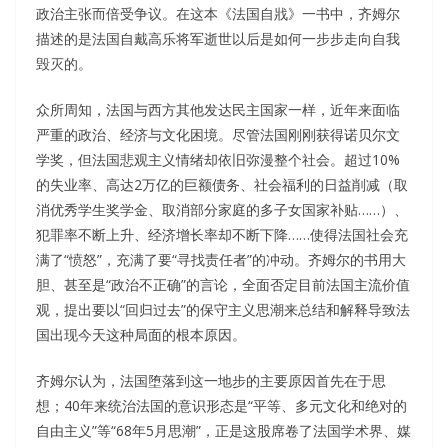
政治主张而倍受争议。在这本《法国自戕》一书中，齐姆尔
描述的是法国自戴高乐将军逝世以后是如何一步步走向自我
毁灭的。
众所周知，法国与西方其他发达民主国家一样，近年来面临
严重的政治、经济与文化困境。尽管法国刚刚获得诺贝尔文
学奖，但法国悲观主义情绪却依旧弥漫整个社会。超过10%
的失业率、高达2万亿的巨额债务、社会福利的日益削减（取
消优秀学生奖学金、取消部分家庭的多子女国家补贴……）、
犯罪率不断上升、经济增长率却不断下降……使得法国社会充
满了“愤怒”，充满了要“寻找责任者”的冲动。齐姆尔的书用大
胆、甚至是“政治不正确”的言论，全面否定目前法国主流价值
观，提出要以“回归过去”的保守主义思潮来总结和解释导致法
国出现今天这种局面的根本原因。
齐姆尔认为，法国堕落到这一地步的主要原因首先在于思
想；40年来统治法国的意识形态是“平等、多元文化和绝对的
自由主义”等“68年5月思潮”，正是这股席卷了法国学术界、媒