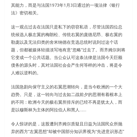
其能力，而是与法国1973年1月3日通过的一项法律《银行
法》密切相关。
这一观点过去在法国只是私下的窃窃私语，尽管法国四位总
统候选人极左翼的梅朗松、传统右翼的庞德尼昂、极右翼的
勒庞以及无法归类的舍米纳德在竞选总统时说到过这个话
题，但都被媒体轻描淡写地有意“忽略”过去了。而齐姆尔则将
它变成一个公共话题。当公众认可这条法律是法国今天巨额
债务的源头时，其对法国社会会产生何等样的冲击，将是令
人难以逆料的。
法国急剧向保守主义的右翼思潮转向，是当今欧洲的一个大
趋势。只是，这一转向与过去如二战前夕的思潮有着根本上
的不同：欧洲今天的极右翼所排斥的已经不再是犹太人，而
是以穆斯林为主体的阿拉伯人和黑人……
令人惊讶的是，这股遭到齐姆尔质疑且日益为法国民众所抛
弃的西方“左翼思想”却被中国部分知识界视为“先进意识形态”