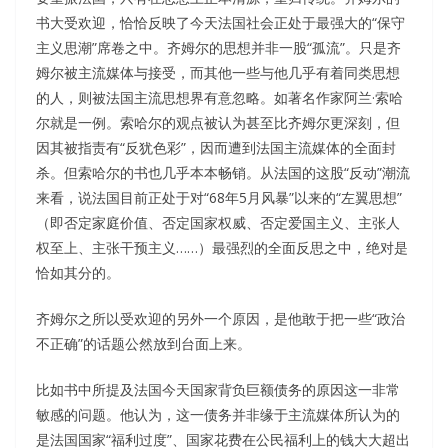
书大受欢迎，恰恰反映了今天法国社会正处于最强大的“保守
主义思潮”席卷之中。齐姆尔的思想并非一股“孤流”。只是齐
姆尔被主流媒体与接受，而其他一些与他几乎有着同类思想
的人，则被法国主流思想界有意忽略。如著名作家阿兰·索哈
尔就是一例。索哈尔的观点被认为甚至比齐姆尔更深刻，但
因其被指责有“反犹色彩”，因而遭到法国主流媒体的全面封
杀。但索哈尔的书也几乎本本畅销。从法国的这股“反动”潮流
来看，说法国目前正处于对“68年5月风暴”以来的“左翼思想”
（即否定家庭价值、否定国家权威、否定爱国主义、主张人
权至上、主张干预主义……）最强烈的全面反思之中，绝对是
恰如其分的。
齐姆尔之所以受欢迎的另外一个原因，是他敢于把一些“政治
不正确”的话题公然放到台面上来。
比如书中所提及法国今天国家背负巨额债务的原因这一非常
敏感的问题。他认为，这一债务并非缘于主流媒体所认为的
是法国国家“福利过度”、国家花费在公民福利上的钱大大超出