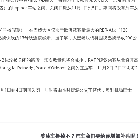
e-Marne省）的Laplace车站之间。关闭日期从11月1日到5日。期间将没有列车从
和学校假期），在巴黎大区仅次于欧洲载客量最大的RER-A线（120
未来大巴黎快线的15号线连接起来。据了解，大巴黎块钱将围绕巴黎形成200公
R-B线没被关闭的路段，班次数量也将会减少，RATP建议乘客尽量避开高
Reined到Porte d’Orléans之间的直达车，11月2日-3日平均每2-
也将在11月1日到4日期间关闭，届时将由临时摆渡公交车替代，奥利机场巴士
柴油车换掉不？汽车商们要给你增加补贴呢