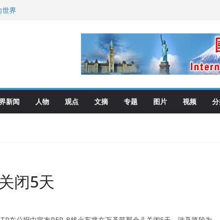
向世界
去了？
艺师邓岚月海南沉香
界新闻
人物
观点
文摘
专题
图片
视频
分
段关闭5天
周四RATP在公报中宣布RER-B线火车将在万圣节那会儿关闭5天，涉及路段为