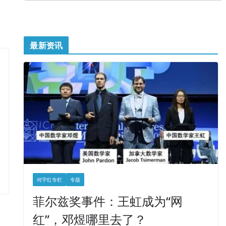
最新资讯
何宇红专栏
专题
菲尔兹奖事件：王虹成为“网
红”，邓煜哪里去了？