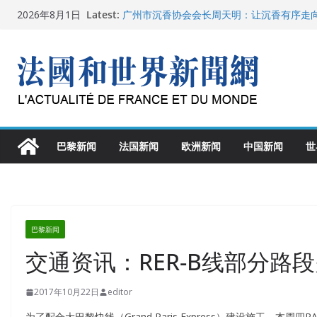
Skip
Latest:
广州市沉香协会会长周天明：让沉香有序走
2026年8月1日
to
菲尔兹奖事件：王虹成为“网红”，邓煜哪里
“没有空调的欧洲”：一场被放大的无知
content
从一杯沉香叶茶到一缕海南天香：加拿大茶
文化考察纪行
父亲的日记
巴黎新闻
法国新闻
欧洲新闻
中国新闻
世
巴黎新闻
交通资讯：RER-B线部分路
2017年10月22日
editor
为了配合大巴黎快线（Grand Paris Express）建设施工，本