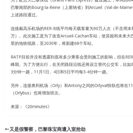
巴黎南部的Bourg-la-Reine（上塞纳省）到Arcueil（Val-d
上述路段通过。
连接戴高乐机场的RER-B线平均每天载客量为90万人次（不含周末
万）。此次施工是为了改造Arcueil-Cachan车站，使其能和
里的地铁线路，至2030年，将新建68个车站。
RATP目前并没有透露到底有多少乘客会受到施工的影响，但在RE
峰期。为了方便出行，在关闭路段沿线还将设立替代公交车，比如Bourg-la-
3分钟一趟，11月1日、4日和5日平均每3-4分钟一趟。
另外，连接奥利机场（Orly）和Antony之间的Orlyval快轨
（Orlybus）也将增加班次。
来源：《20minutes》
又是假警察，巴黎珠宝商遭入室抢劫