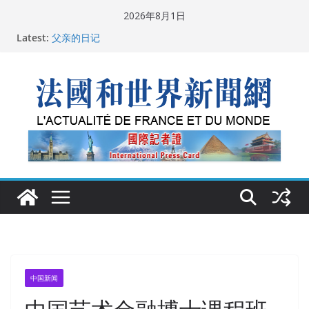
Skip
2026年8月1日
to
Latest:
父亲的日记
content
广州市沉香协会会长周天明：让沉香有序走向世界
菲尔兹奖事件：王虹成为“网红”，邓煜哪里去了？
“没有空调的欧洲”：一场被放大的无知
从一杯沉香叶茶到一缕海南天香：加拿大茶艺师邓岚月
海南沉香文化考察纪行
中国新闻