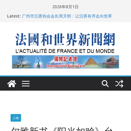
Skip
2026年8月1日
父亲的日记
to
Latest:
广州市沉香协会会长周天明：让沉香有序走向世界
content
菲尔兹奖事件：王虹成为“网红”，邓煜哪里去了？
“没有空调的欧洲”：一场被放大的无知
从一杯沉香叶茶到一缕海南天香：加拿大茶艺师邓岚月
海南沉香文化考察纪行
人物