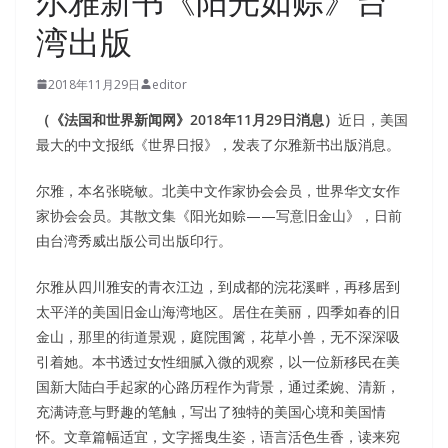
尔雅新书《阳光如赊》台
湾出版
2018年11月29日
editor
（《法国和世界新闻网》2018年11月29日消息）
近日，美国
最大的中文报纸《世界日报》，发表了尔雅新书出版消息。
尔雅，本名张晓敏。北美中文作家协会会员，世界华文女作
家协会会员。其散文集《阳光如赊——写意旧金山》，日前
由台湾秀威出版公司出版印行。
尔雅从四川雅安的青衣江边，到成都的浣花溪畔，再移居到
太平洋的美国旧金山海湾地区。居住在美丽，四季如春的旧
金山，那里的街道景观，庭院围篱，花草小兽，无不深深吸
引着她。本书透过女性细腻入微的观察，以一位新移民在美
国新大陆白手起家的心路历程作为背景，通过柔婉、清新，
充满诗意与野趣的笔触，写出了独特的美国心境和美国情
怀。文章篇幅适宜，文字摇曳生姿，语言活色生香，读来宛