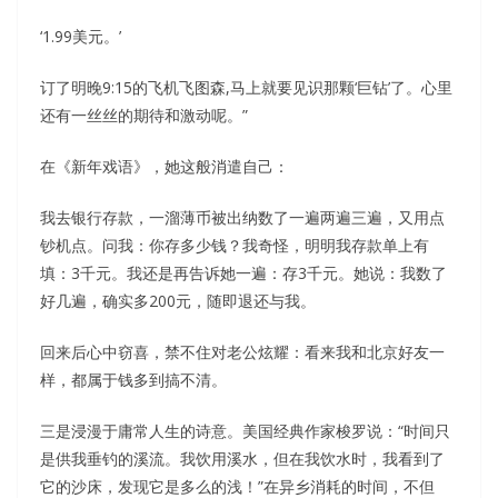
‘1.99美元。’
订了明晚9:15的飞机飞图森,马上就要见识那颗‘巨钻’了。心里
还有一丝丝的期待和激动呢。”
在《新年戏语》，她这般消遣自己：
我去银行存款，一溜薄币被出纳数了一遍两遍三遍，又用点
钞机点。问我：你存多少钱？我奇怪，明明我存款单上有
填：3千元。我还是再告诉她一遍：存3千元。她说：我数了
好几遍，确实多200元，随即退还与我。
回来后心中窃喜，禁不住对老公炫耀：看来我和北京好友一
样，都属于钱多到搞不清。
三是浸漫于庸常人生的诗意。美国经典作家梭罗说：“时间只
是供我垂钓的溪流。我饮用溪水，但在我饮水时，我看到了
它的沙床，发现它是多么的浅！”在异乡消耗的时间，不但