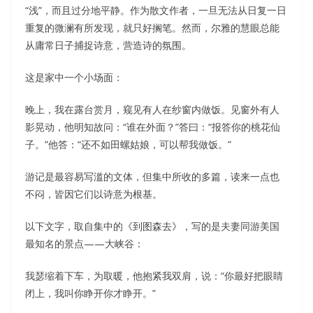
“浅”，而且过分地平静。作为散文作者，一旦无法从日复一日
重复的微澜有所发现，就只好搁笔。然而，尔雅的慧眼总能
从庸常日子捕捉诗意，营造诗的氛围。
这是家中一个小场面：
晚上，我在露台赏月，窥见有人在纱窗内做饭。见窗外有人
影晃动，他明知故问：“谁在外面？”答曰：“报答你的桃花仙
子。”他答：“还不如田螺姑娘，可以帮我做饭。”
游记是最容易写滥的文体，但集中所收的多篇，读来一点也
不闷，皆因它们以诗意为根基。
以下文字，取自集中的《到图森去》，写的是夫妻同游美国
最知名的景点——大峡谷：
我瑟缩着下车，为取暖，他抱紧我双肩，说：“你最好把眼睛
闭上，我叫你睁开你才睁开。”