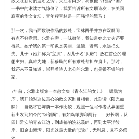
散文在新诗的盛名之旁，关注者尚少，我被他《托福中国》
一书中的淋漓才气惊倒了，我要告诉所有文朋诗友：在美国
寂寞的华文文坛，青年程宝林是一匹强悍的黑马！
那一次，我当面数说作品的妙处，宝林两手并放在双腿间，
有点不好意思。尔雅在旁，一味微笑，我知道她比丈夫还要
得意。她予我的第一印象是美丽、温婉、贤惠，永远把丈
夫、儿子（她并称为“宝贝”，因儿子名“贝诺”）放在首位的理
想主妇。真难为她，新移民的所有难处都担在肩上。那时，
我还来不及知道，崇拜着诗人老公的尔雅，也是很不错的作
家。
7年前，尔雅出版第一本散文集《青衣江的女儿》，嘱我为
序，我开始对这位慧心的散文家刮目相看。此刻读《阳光如
赊》，自然将它与前一本作比较，观照一位写作者从异国重
新出发到如今的“纵剖面”，有如鸟瞰脚印两行——好长啊，从
四川雅安的青衣江边，到成都的浣花溪畔，再到太平洋彼
岸。旧金山海湾，阳光这最大量的“贷款”，无利息，且不必偿
还。