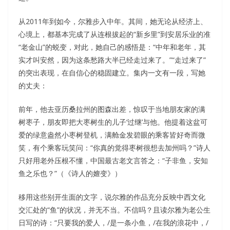
从2011年到如今，尔雅步入中年。其间，她无论从经济上、
心境上，都基本完成了从连根拔起的“新乡里”到安居乐业的准
“老金山”的蜕变，对此，她自己的感悟是：“中年和老年，其
实才叫安然，因为这条愁路大半已经走过来了。”“走过来了”
的突出表现，在自信心的稳固建立。集内一文有一段，写她
的丈夫：
前年，他去亚历桑拉州的图森出差，惊叹于当地朋友家的满
树枣子，朋友即把大枣树生的儿子‘过继’与他。他提着这盆可
爱的绿意盎然小枣树登机，满舱金发碧眼的乘客皆好奇而微
笑，有个乘客玩笑问：“你真的觉得枣树很想去加州吗？”诗人
只好用老外压根不懂，中国最古老文言答之：“子非鱼，安知
鱼之乐也？”（《诗人的嬗变》）
移用这些别开生面的文字，说尔雅的作品充分反映中西文化
交汇处的“鱼”的状况，并无不当。不信吗？且读尔雅为老公生
日写的诗：“只要我的爱人，/是一条小鱼，/在我的浪花中，/