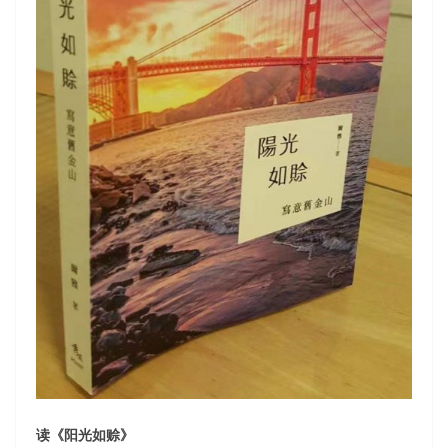
读《阳光如赊》