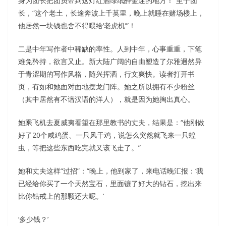
身为团长把团员带到这灯红酒绿纸醉金迷的地方！”至于团
长，“这个老土，长途奔波上千英里，晚上就睡在赌场楼上，
他居然一块钱也舍不得喂给‘老虎机’”！
二是中年写作者中稀缺的率性。人到中年，心事重重，下笔
难免矜持，欲言又止。新大陆广阔的自由塑造了尔雅迥然异
于青涩期的写作风格，随兴挥洒，行文爽快。读者打开书
页，有如和她面对面地摆龙门阵。她之所以拥有不少粉丝
（其中居然有不谙汉语的洋人），就是因为她掏出真心。
她乘飞机去夏威夷看望在那里教书的丈夫，结果是：“他刚做
好了20个咸鸡蛋、一只风干鸡，说怎么突然就飞来一只蝗
虫，等把这些东西吃完就又该飞走了。”
她和丈夫这样“过招”：“晚上，他到家了，来电话晚汇报：‘我
已经给你买了一个天然宝石，里面镶了好大的钻石，挖出来
比你钻戒上的那颗还大呢。’
‘多少钱？’