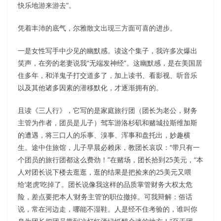
快乐地游来游去”。
凭着丰沛的底气，尔雅散文出现三方面可喜的进步。
一是女性写手中少见的幽默感。读这个集子，我许多次爆出
笑声，在旁的老妻说我“无端发神经”。这幽默感，是在美国居
住多年，和洋鬼子打交道多了，加上读书、看影视、听音乐
以及其他诸多因素的潜移默化，才逐渐拥有的。
且读《三人行》，它写的是家庭旅行团（团长为老公，财务
主管为作者，团员是儿子）驾车游洛杉矶和赌城拉斯维加斯
的遭遇，将三口人的乐事、溴事、浑事和盘托出，妙趣横
生。途中住旅馆，儿子早晨必赖床，教团长哀叹：“带只有一
个团员的旅行团都这么费劲！”在赌场，团长拾到25美元，“本
人对团长说下楼去逛逛，逛的结果是把捡来的25美元又喂
给‘老虎’吃掉了。团长说像我这样的品质掌管财务大权太危
险，差点要把本人‘财务主管’的职位撤掉。可我辩解：俗话
说，常在河边走，哪能不湿鞋。人是经不住考验的，谁叫你