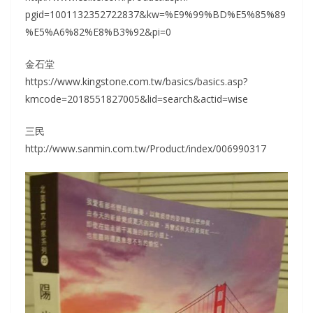
pgid=1001132352722837&kw=%E9%99%BD%E5%85%89
%E5%A6%82%E8%B3%92&pi=0
金石堂
https://www.kingstone.com.tw/basics/basics.asp?
kmcode=2018551827005&lid=search&actid=wise
三民
http://www.sanmin.com.tw/Product/index/006990317