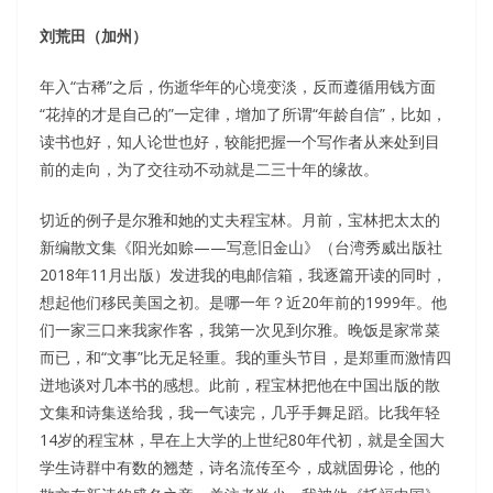
刘荒田（加州）
年入“古稀”之后，伤逝华年的心境变淡，反而遵循用钱方面
“花掉的才是自己的”一定律，增加了所谓“年龄自信”，比如，
读书也好，知人论世也好，较能把握一个写作者从来处到目
前的走向，为了交往动不动就是二三十年的缘故。
切近的例子是尔雅和她的丈夫程宝林。月前，宝林把太太的
新编散文集《阳光如赊——写意旧金山》（台湾秀威出版社
2018年11月出版）发进我的电邮信箱，我逐篇开读的同时，
想起他们移民美国之初。是哪一年？近20年前的1999年。他
们一家三口来我家作客，我第一次见到尔雅。晚饭是家常菜
而已，和“文事”比无足轻重。我的重头节目，是郑重而激情四
迸地谈对几本书的感想。此前，程宝林把他在中国出版的散
文集和诗集送给我，我一气读完，几乎手舞足蹈。比我年轻
14岁的程宝林，早在上大学的上世纪80年代初，就是全国大
学生诗群中有数的翘楚，诗名流传至今，成就固毋论，他的