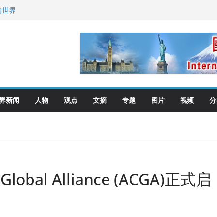
向世界
去了？
艺师邓岚月海南沉香
界新闻
人物
观点
文摘
专题
图片
视频
分
obal Alliance (ACGA)正式启