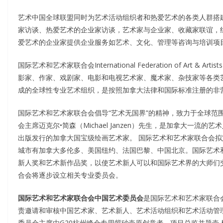
艺术中国全球联盟同时为艺术活动组织者和热爱艺术的各类人群搭
家访谈、热爱艺术的企业家访谈，艺术家与企业家、收藏家联谊，
爱艺术的企业家提供企业服务如艺术、文化、管理等咨询与培训项
国际艺术和艺术家联合会International Federation of Art
影家、作家、戏剧家、电影和电视艺术家、魔术家、杂技家等各类
成的全球性专业艺术组织，是按照加拿大法律和国际标准注册的非
国际艺术和艺术家联合会倡导“艺术无国界”的精神，致力于全球范
会主席迈克尔•简森（Michael Janzen）先生，是加拿大一
出版发行的加拿大国宝级绘画艺术家。 国际艺术和艺术家联合会
城市有加拿大多伦多、美国纽约、法国巴黎、中国北京。国际艺术
新人奖和艺术新作品奖，以使艺术新人可以和国际艺术界的大师们
合会将逐步设立相关专业委员会。
国际艺术和艺术家联合会中国艺术委员会
是国际艺术和艺术家联合
责邀请和审核中国艺术家、艺术新人、艺术活动组织和艺术活动管
委员会主席由G20杭州峰会专用紫砂壶原创意者、项目总监并题