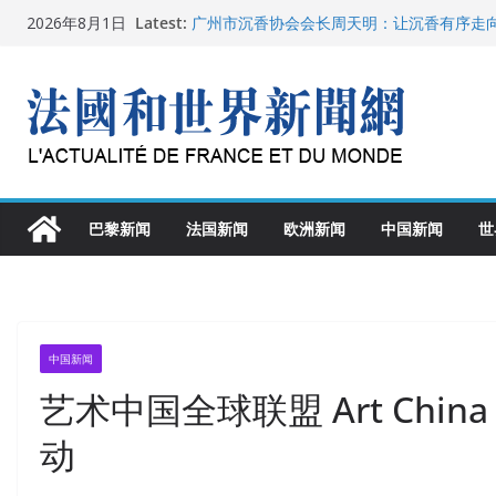
父亲的日记
Skip
Latest:
2026年8月1日
广州市沉香协会会长周天明：让沉香有序走
to
菲尔兹奖事件：王虹成为“网红”，邓煜哪里
content
“没有空调的欧洲”：一场被放大的无知
从一杯沉香叶茶到一缕海南天香：加拿大茶
文化考察纪行
巴黎新闻
法国新闻
欧洲新闻
中国新闻
世
中国新闻
艺术中国全球联盟 Art China Gl
动