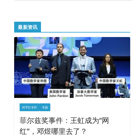
最新资讯
何宇红专栏
专题
菲尔兹奖事件：王虹成为“网
红”，邓煜哪里去了？