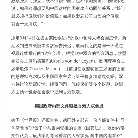
必须强大而独立，既不依赖中国，也不依赖美国。”勒梅尔还
说，如果欧洲想要和中国这样的国家建立稳固的关系，”我们
就必须捍卫我们的价值观；如果欧盟忘却了自己的价值观，
就会一无所获。”
原定9月14日在德国莱比锡进行的欧中领导人峰会因疫情、前
期谈判进展缓慢等缘故宣告推迟，取而代之的是同一天通过
视频连线举行的”虚拟会晤”。根据欧中双方的官方消息，欧盟
委员会主席冯德莱恩(Ursula von der Leyen)、欧洲理事会主
席米歇尔(Charles Michel)、目前担任欧盟轮值主席国的德国
的总理默克尔以及中国国家主席习近平将参加这次会晤。双
方将讨论新冠疫情、经贸问题、气候保护等多个议题。欧洲
方面预计也会在会谈中提到香港议题。
德国政府内部文件狠批香港人权倒退
德国《世界报》还报道称，德国外交部在一份内部文件中”异
常清晰地”抨击了中共当局强推的香港《国安法》。这份内部
文件认为，该法案将导致香港的人权状况”向中国内地看齐”，