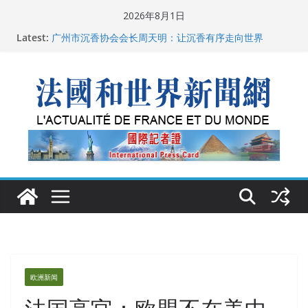
Skip
2026年8月1日
to
Latest:
广州市沉香协会会长周天明：让沉香有序走向世界
content
菲尔兹奖事件：王虹成为“网红”，邓煜哪里去了？
“没有空调的欧洲”：一场被放大的无知
从一杯沉香叶茶到一缕海南天香：加拿大茶艺师邓岚月
海南沉香文化考察纪行
父亲的日记
欧洲新闻