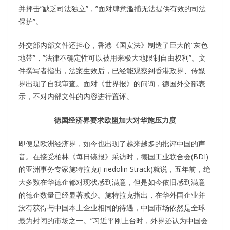
并抨击”缺乏司法独立”，”面对肆意滥捕无法提供有效的司法
保护”。
外交部内部文件还担心，香港《国安法》制造了巨大的”灰色
地带”，”法律不确定性可以被用来极大地限制自由权利”。文
件撰写者指出，法案生效后，已经能观察到香港政界、传媒
界出现了自我审查。面对《世界报》的问询，德国外交部表
示，不对内部文件的内容进行置评。
德国经济界要求欧盟加大对华施压力度
即便是欧洲经济界，如今也出现了越来越多的批评中国的声
音。在接受柏林《每日镜报》采访时，德国工业联合会(BDI)
的亚洲事务专家施特拉克(Friedolin Strack)就说，五年前，绝
大多数在华德企都对现状感到满意，但是如今依旧感到满意
的德企数量已经显著减少。施特拉克指出，在华外国企业并
没有获得与中国本土企业相同的待遇，中国市场依然是全球
最为封闭的市场之一。”习近平刚上台时，外界还认为中国会