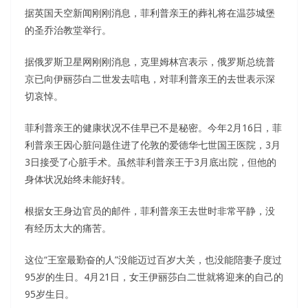
据英国天空新闻刚刚消息，菲利普亲王的葬礼将在温莎城堡
的圣乔治教堂举行。
据俄罗斯卫星网刚刚消息，克里姆林宫表示，俄罗斯总统普
京已向伊丽莎白二世发去唁电，对菲利普亲王的去世表示深
切哀悼。
菲利普亲王的健康状况不佳早已不是秘密。今年2月16日，菲
利普亲王因心脏问题住进了伦敦的爱德华七世国王医院，3月
3日接受了心脏手术。虽然菲利普亲王于3月底出院，但他的
身体状况始终未能好转。
根据女王身边官员的邮件，菲利普亲王去世时非常平静，没
有经历太大的痛苦。
这位“王室最勤奋的人”没能迈过百岁大关，也没能陪妻子度过
95岁的生日。4月21日，女王伊丽莎白二世就将迎来的自己的
95岁生日。