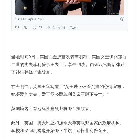
当地时间9日，英国白金汉宫发表声明称，英国女王伊丽莎白
二世的丈夫菲利普亲王去世，享年99岁。白金汉宫随后张贴
了讣告并降半旗致哀。
在声明中，英国王室写道：“女王陛下怀着沉痛的心情宣布，
她深爱的丈夫、爱丁堡公爵菲利普亲王殿下去世。”
英国境内所有地标性建筑都将降半旗致哀。
此外，英国、澳大利亚和加拿大等英联邦国家的政府机构、
学校和民间机构也开始降下半旗，追悼菲利普亲王。