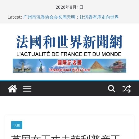
Skip
2026年8月1日
to
Latest:
广州市沉香协会会长周天明：让沉香有序走向世界
content
菲尔兹奖事件：王虹成为“网红”，邓煜哪里去了？
“没有空调的欧洲”：一场被放大的无知
从一杯沉香叶茶到一缕海南天香：加拿大茶艺师邓岚月
海南沉香文化考察纪行
父亲的日记
人物