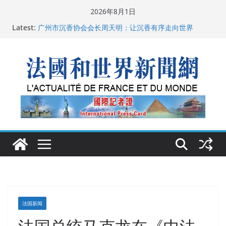
Skip
2026年8月1日
to
父亲的日记
Latest:
content
广州市沉香协会会长周天明：让沉香有序走向世界
菲尔兹奖事件：王虹成为“网红”，邓煜哪里去了？
“没有空调的欧洲”：一场被放大的无知
从一杯沉香叶茶到一缕海南天香：加拿大茶艺师邓岚月
海南沉香文化考察纪行
法国新闻