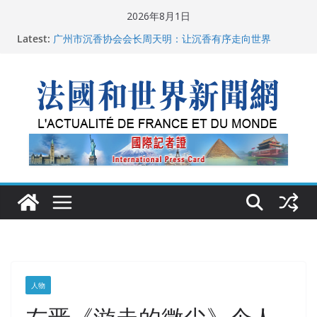
Skip
2026年8月1日
to
Latest:
父亲的日记
content
广州市沉香协会会长周天明：让沉香有序走向世界
菲尔兹奖事件：王虹成为“网红”，邓煜哪里去了？
“没有空调的欧洲”：一场被放大的无知
从一杯沉香叶茶到一缕海南天香：加拿大茶艺师邓岚月
海南沉香文化考察纪行
人物