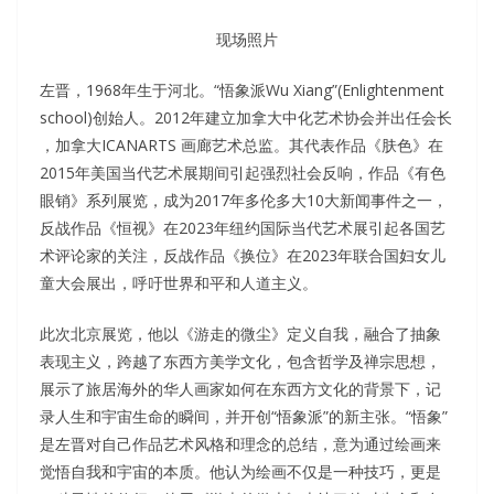
现场照片
左晋，1968年生于河北。“悟象派Wu Xiang”(Enlightenment
school)创始人。2012年建立加拿大中化艺术协会并出任会长
，加拿大ICANARTS 画廊艺术总监。其代表作品《肤色》在
2015年美国当代艺术展期间引起强烈社会反响，作品《有色
眼销》系列展览，成为2017年多伦多大10大新闻事件之一，
反战作品《恒视》在2023年纽约国际当代艺术展引起各国艺
术评论家的关注，反战作品《换位》在2023年联合国妇女儿
童大会展出，呼吁世界和平和人道主义。
此次北京展览，他以《游走的微尘》定义自我，融合了抽象
表现主义，跨越了东西方美学文化，包含哲学及禅宗思想，
展示了旅居海外的华人画家如何在东西方文化的背景下，记
录人生和宇宙生命的瞬间，并开创“悟象派”的新主张。“悟象”
是左晋对自己作品艺术风格和理念的总结，意为通过绘画来
觉悟自我和宇宙的本质。他认为绘画不仅是一种技巧，更是