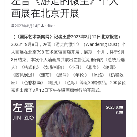
左晋《游走的微尘》个人
画展在北京开展
2023年8月14日
editor
（《国际艺术新闻网》记者王蕾2023年8月12日北京报道）
2023年8月8日，左晋《游走的微尘》（Wandering Dust）个
人画展在北京798 艺术区骊画廊开展，展期一个月，将于9月
8日结束。本次个人油画展共展出左晋近期创作的《总统后选
人》《格式化》《如影相随》《小丑》《悬崖》《轮廓》
《随风飘逝》《迷茫》《黑洞》《年轮 》《冰焰》《奶嘴效
应》《色彩格局》《瞳孔》《色标》等近30幅作品。200多位
嘉宾出席了8月12日下午在骊画廊举行的开幕式。