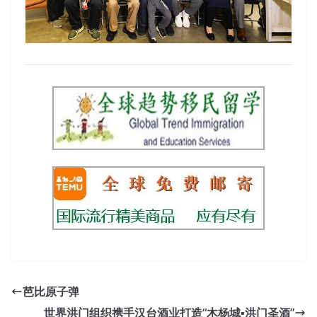
芭比原子弹
世界洪门组织携手汉台酒业打造“木杨城▪洪门圣酒”