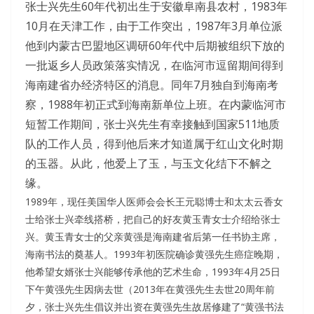
张士兴先生60年代初出生于安徽阜南县农村，1983年
10月在天津工作，由于工作突出，1987年3月单位派
他到内蒙古巴盟地区调研60年代中后期被组织下放的
一批返乡人员政策落实情况，在临河市逗留期间得到
海南建省办经济特区的消息。同年7月独自到海南考
察，1988年初正式到海南新单位上班。在内蒙临河市
短暂工作期间，张士兴先生有幸接触到国家511地质
队的工作人员，得到他后来才知道属于红山文化时期
的玉器。从此，他爱上了玉，与玉文化结下不解之
缘。
1989年，现任美国华人医师会会长王元聪博士和太太云香女
士给张士兴牵线搭桥，把自己的好友黄玉青女士介绍给张士
兴。黄玉青女士的父亲黄强是海南建省后第一任书协主席，
海南书法的奠基人。1993年初医院确诊黄强先生癌症晚期，
他希望女婿张士兴能够传承他的艺术生命，1993年4月25日
下午黄强先生因病去世（2013年在黄强先生去世20周年前
夕，张士兴先生倡议并出资在黄强先生故居修建了“黄强书法