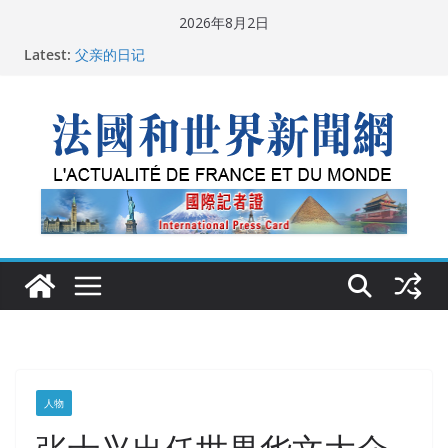
Skip
2026年8月2日
to
Latest:
父亲的日记
content
广州市沉香协会会长周天明：让沉香有序走向世界
菲尔兹奖事件：王虹成为“网红”，邓煜哪里去了？
“没有空调的欧洲”：一场被放大的无知
从一杯沉香叶茶到一缕海南天香：加拿大茶艺师邓岚月
海南沉香文化考察纪行
人物