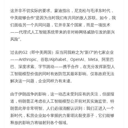
这并非不切实际的要求。蒙迪指出，尼克松与毛泽东时代，
中美能够合作“是因为当时我们有共同的敌人苏联。如今，我
们面临另一个共同问题，它并非某个国家，而是一项技术
——代理式人工智能系统带来的非对称网络威胁引发的新兴
风险”。
过去的G2（即中美两国）应当同我称之为“新I7”的七家企业
——Anthropic、谷歌/Alphabet、OpenAI、Meta、阿里巴
巴、深度求索、字节跳动——携手合作，在充分发挥新型人
工智能模型价值的同时有效防范其最坏影响。仅靠政府无法
解决这一问题，企业同样力有未逮。
由于伊朗战争的影响，这一动态未受到应有的关注，但据报
道，特朗普正考虑在人工智能模型公开前对其实施监管。特
朗普此举非常明智。人们必须清醒认识到：我们正进入一个
新时代，私营企业如今掌握的力量堪比裂变原子，它们能够
释放的影响力将辐射到各个领域。