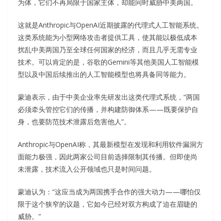
为体，它们不再局限于国家主体，却能同时威胁中美两国。
这就是Anthropic与OpenAI近期披露的代理式人工智能系统。
这类系统能为小型网络攻击者提供工具，使其能以极低成本
扰乱中美两国乃至全球任何国家的经济，而且几乎无需专业
技术。可以肯定的是，谷歌的Gemini等其他美国人工智能模
型以及中国后续推出的人工智能模型也将具备同等能力。
蒙迪表示，由于中美企业率先研发出这类代理式系统，“两国
必须牵头管控它们的传播，并构建防御体系——既要保护自
身，也要防范技术泄露后危害他人”。
Anthropic与OpenAI称，其最新模型在发现和利用软件漏洞方
面能力极强，因此两家公司目前选择限制其传播。但即使尚
未泄露，技术流入公开领域也只是时间问题。
蒙迪认为：“这应当成为两国携手合作的强大动力——哪怕仅
限于这个狭窄的议题，它如今已经对双方构成了迫在眉睫的
威胁。”