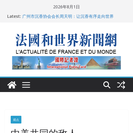
Skip
2026年8月1日
父亲的日记
to
Latest:
广州市沉香协会会长周天明：让沉香有序走向世界
content
菲尔兹奖事件：王虹成为“网红”，邓煜哪里去了？
“没有空调的欧洲”：一场被放大的无知
从一杯沉香叶茶到一缕海南天香：加拿大茶艺师邓岚月
海南沉香文化考察纪行
观点