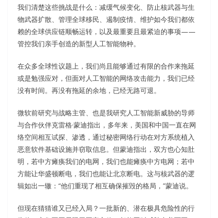
我们清楚这些挑战是什么：减缓气候变化、防止核武器与生
物武器扩散、管理全球移民、遏制疫情、维护如今我们都依
赖的全球供应链顺畅运转，以及最重要且最紧迫的事项——
管控我们亲手创造的新型人工智能物种。
在众多全球性议题上，我们尚且能够通过有限的合作来拖延
或是勉强应对，但面对人工智能的网络攻击能力，我们已经
没有时间。再没有拖延的余地，已经无路可退。
微软前研究与战略主管、也是我研究人工智能新威胁的导师
与合作伙伴克雷格·蒙迪指出，多年来，美国和中国一直在网
络空间相互试探、渗透，通过秘密网络行动在对方系统植入
恶意软件基础设施并窃取信息。但蒙迪指出，双方也心知肚
明，若中方瘫痪我们的电网，我们也能瘫痪中方电网；若中
方能让华盛顿断电，我们也能让北京断电。这与核武器的逻
辑如出一辙：“他们重现了相互确保摧毁的格局，”蒙迪说。
但现在猜猜谁又已经入局？一批新的、潜在极具危险性的行