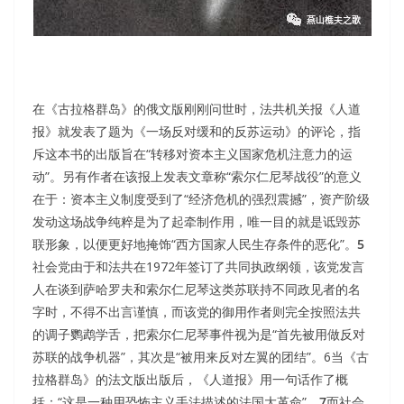
在《古拉格群岛》的俄文版刚刚问世时，法共机关报《人道
报》就发表了题为《一场反对缓和的反苏运动》的评论，指
斥这本书的出版旨在“转移对资本主义国家危机注意力的运
动”。另有作者在该报上发表文章称“索尔仁尼琴战役”的意义
在于：资本主义制度受到了“经济危机的强烈震撼”，资产阶级
发动这场战争纯粹是为了起牵制作用，唯一目的就是诋毁苏
联形象，以便更好地掩饰“西方国家人民生存条件的恶化”。
5
社会党由于和法共在1972年签订了共同执政纲领，该党发言
人在谈到萨哈罗夫和索尔仁尼琴这类苏联持不同政见者的名
字时，不得不出言谨慎，而该党的御用作者则完全按照法共
的调子鹦鹉学舌，把索尔仁尼琴事件视为是“首先被用做反对
苏联的战争机器”，其次是“被用来反对左翼的团结”。6当《古
拉格群岛》的法文版出版后，《人道报》用一句话作了概
括：“这是一种用恐怖主义手法描述的法国大革命”。
7
而社会