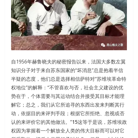
自1956年赫鲁晓夫的秘密报告以来，法国大多数左翼
知识分子对于来自苏东国家的“坏消息”总是抱着半信
半疑的态度，他们总是选择相信萨特对“苏维埃革命特
权地位”的解释：“不管喜欢与否，社会主义建设的优
势在于，个体需要与其运动结合并接受其目标才能理
解它；总之，我们从它所追寻的东西出发来判断其行
动，依据目的来评判手段；根据它所拒绝、忽视或否
认的来评价它的其他做法。”
15
这等于是说，苏维埃政
权因为掌握着一个解放全人类的伟大目标而可以对它