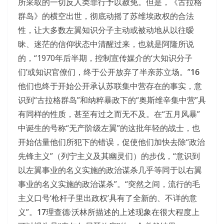
所采取的一切反人类罪行予以赦免。但是，《古拉格
群岛》的横空出世，彻底动摇了苏维埃政权的合法
性，让大多数左翼知识分子主动或被动地从以往暧
昧、迷茫的信仰状态中清醒过来，也就是阿隆所说
的，“1970年后半期，控制宣传媒介的‘大知识分子
们’或知识官僚们，终于公开放弃了半亲苏立场。”
16
他们也终于开始公开承认苏联集中营存在的事实，意
识到“古拉格群岛”和纳粹暴政下的“奥斯维辛集中营”具
有同样的性质，甚至有过之而无不及。在“五月风暴”
中诞生的号称“无产阶级左翼”的这批年轻的战士，也
开始估量他们所犯下的错误，促使他们加快去除“政治
先锋主义”（列宁主义及其幽灵们）的步伐，“意识到
以左翼事业的名义实施的政治谋杀几乎等同于以右翼
事业的名义实施的政治谋杀”。“突然之间，流行的毛
主义口号‘枪杆子里出政权’具有了全新的、不详的意
义”。
17
理查德·沃林所描述的上述现象在很大程度上