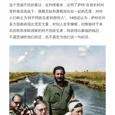
这个荒诞不经的看法，在列维看来，证明了萨特“在很长时间
里怀着居高临下、厚颜无耻和蔑视混合在一起的态度，对待
人们称之为‘持不同政见者’的那些人”。
14
他还认为，萨特在许
多方面都表现出宽宏大量，对别人非常慷慨，但惟独对于来
自苏联和东欧国家的持不同政见者，却表现出极端的残忍，
不愿意倾听他们的话，也不愿意为他们说一句好话。