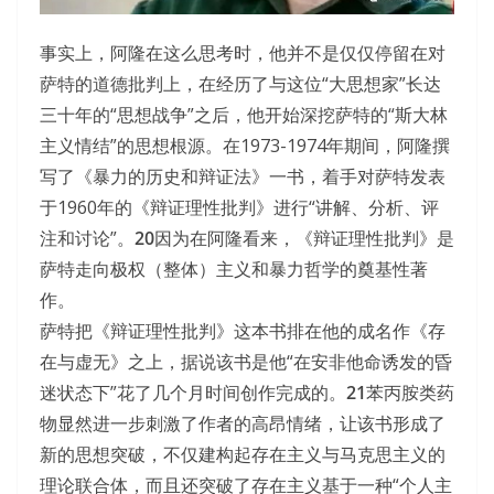
事实上，阿隆在这么思考时，他并不是仅仅停留在对
萨特的道德批判上，在经历了与这位“大思想家”长达
三十年的“思想战争”之后，他开始深挖萨特的“斯大林
主义情结”的思想根源。在1973-1974年期间，阿隆撰
写了《暴力的历史和辩证法》一书，着手对萨特发表
于1960年的《辩证理性批判》进行“讲解、分析、评
注和讨论”。
20
因为在阿隆看来，《辩证理性批判》是
萨特走向极权（整体）主义和暴力哲学的奠基性著
作。
萨特把《辩证理性批判》这本书排在他的成名作《存
在与虚无》之上，据说该书是他“在安非他命诱发的昏
迷状态下”花了几个月时间创作完成的。
21
苯丙胺类药
物显然进一步刺激了作者的高昂情绪，让该书形成了
新的思想突破，不仅建构起存在主义与马克思主义的
理论联合体，而且还突破了存在主义基于一种“个人主