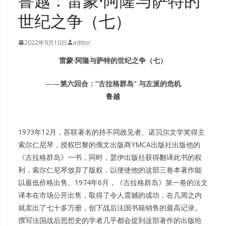
鲁越：雷蒙·阿隆与萨特的
世纪之争（七）
2022年9月10日
editor
雷蒙
·
阿隆与萨特的世纪之争（七）
——
第六回合：“古拉格群岛” 与左派的危机
鲁越
1973年12月，苏联著名的持不同政见者、诺贝尔文学奖得主
索尔仁尼琴，授权巴黎的俄文出版商YMCA出版社出版他的
《古拉格群岛》一书，同时，瑟伊出版社获得翻译此书的权
利，索尔仁尼琴放弃了版权，以便使他的这部三卷本著作能
以最低价格出售。1974年6月，《古拉格群岛》第一卷的法文
译本在市场公开出售，取得了令人震撼的成功，在几周之内
就卖出了七十多万册，创下战后法国书籍销售的最高记录。
撰写法国战后思想史的学者几乎都会提到这部著作的出版给