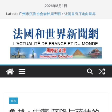
Skip
2026年8月1日
to
父亲的日记
Latest:
广州市沉香协会会长周天明：让沉香有序走向世界
content
菲尔兹奖事件：王虹成为“网红”，邓煜哪里去了？
“没有空调的欧洲”：一场被放大的无知
从一杯沉香叶茶到一缕海南天香：加拿大茶艺师邓岚月
海南沉香文化考察纪行
观点