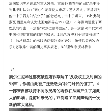
法国知识界所造成的重大冲击。雷蒙·阿隆在他的回忆录中提
到此书时认为：“索尔仁尼琴使人难堪，惹人发火，正是因为
他击中了西方知识分子们的敏感点，击中了谎言。”
1
让-弗朗
索瓦·西里奈利认为法国知识界在1973至1979年期间遭受了两
次思想打击，一次是“索尔仁尼琴效应”，另一次是70年代末对
中国和印度支那的幻想的破灭。
2
贝尔纳-亨利·列维则强调了
《古拉格群岛》的出版给萨特制造的难题，迫使后者再次必
须对苏联集中营的历史事实表态。
3
在理查德·沃林看来——
//
索尔仁尼琴这部突破性著作敲响了“反极权主义时刻的
钟声”，作者由此被广泛致敬为“我们时代的但丁”。4
一部来自苏联持不同政见者的著作在法国产生了如此
大的影响，是前所未见的，它制造了左翼阵营的一次
新的重大危机。