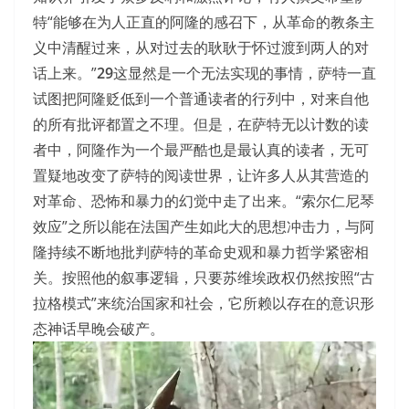
特“能够在为人正直的阿隆的感召下，从革命的教条主
义中清醒过来，从对过去的耿耿于怀过渡到两人的对
话上来。”
29
这显然是一个无法实现的事情，萨特一直
试图把阿隆贬低到一个普通读者的行列中，对来自他
的所有批评都置之不理。但是，在萨特无以计数的读
者中，阿隆作为一个最严酷也是最认真的读者，无可
置疑地改变了萨特的阅读世界，让许多人从其营造的
对革命、恐怖和暴力的幻觉中走了出来。“索尔仁尼琴
效应”之所以能在法国产生如此大的思想冲击力，与阿
隆持续不断地批判萨特的革命史观和暴力哲学紧密相
关。按照他的叙事逻辑，只要苏维埃政权仍然按照“古
拉格模式”来统治国家和社会，它所赖以存在的意识形
态神话早晚会破产。