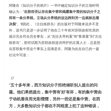
阿隆在《知识分子的鸦片》一书中确定知识分子的立场时明
确认为：“
在那些否认存在集中营和揭露集中营的知识分子之
间有一条分界线。立场从分界线的这边跨到另一边就标志着
决裂
”。
9
因此，《古拉格群岛》的出版对于阿隆来说并不意
外，该书只是进一步证明了他在三十年前对苏联政权性质的
揭示完全符合历史事实，从“克拉夫琴科案”和“鲁塞案”到“古拉
格群岛”，那些试图为苏联政权提供辩护的左翼人士，总是想
在苏联集中营这个事实上混淆是非。阿隆为此在自己的一篇
社论中写道：
//
“
五十多年来，西方知识分子拒绝倾听别人提出的问
题。他们果然提出，集中营有‘好’有坏，有的集中营由
于动机善良而光彩熠熠，另外一些还是集中营。在西
方，大多数知识分子都在不同程度上犯了这种错误，