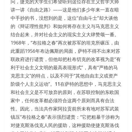
问，捷克的大学生们希望听到这位存在主义哲学大师
讲一讲《自由之路》——这是他们多少年来一直在暗
中手抄的书，没想到的是，这位“自由斗士”却大谈他
的《辩证理性批判》和如何将存在主义与马克思主义
结合起来，并对社会主义的现实主义大肆赞颂一番。
1968年，“布拉格之春”再次被苏军的坦克所碾压，由
此重蹈1956年布达佩斯的局面，萨特不得不出来对苏
联政府进行谴责，但他却把杜布切克的改革视为是“有
利于社会主义文明的最高表现形式”，具有“严格的马
克思主义”的特点，以及不同于“其他自由主义或资产
阶级个人主义运动”。
11
在萨特的思想中，马克思主义
和社会主义是不可放弃的原则，在苏联控制的东欧国
家中，任何改革都必须符合这两个原则而具有合法
性。因此，当法共作家阿拉贡前所未有地对苏军武装
镇压“布拉格之春”表示强烈谴责：“它把粗暴干涉称为
对捷克斯洛伐克人民的援助，这种援助使捷克斯洛伐