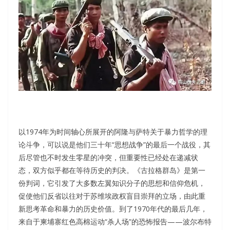
以1974年为时间轴心所展开的阿隆与萨特关于暴力哲学的理
论斗争，可以说是他们三十年“思想战争”的最后一个战役，其
后尽管也不时发生零星的冲突，但重要性已经处在递减状
态，双方似乎都在等待历史的判决。《古拉格群岛》是第一
份判词，它引发了大多数左翼知识分子的思想和信仰危机，
促使他们反省以往对于苏维埃政权盲目崇拜的立场，由此重
新思考革命和暴力的历史价值。到了1970年代的最后几年，
来自于柬埔寨红色高棉运动“杀人场”的恐怖报告——波尔布特