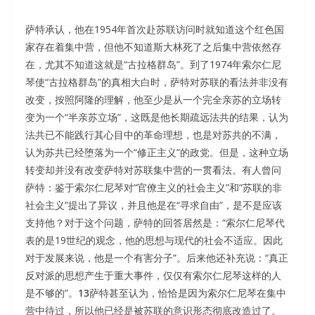
萨特承认，他在1954年首次赴苏联访问时就知道这个红色国
家存在着集中营，但他不知道斯大林死了之后集中营依然存
在，尤其不知道这就是“古拉格群岛”。到了1974年索尔仁尼
琴使“古拉格群岛”的真相大白时，萨特对苏联的看法并非没有
改变，按照阿隆的理解，他至少是从一个完全亲苏的立场转
变为一个“半亲苏立场”，这既是他长期疏远法共的结果，认为
法共已不能践行其心目中的革命理想，也是对苏共的不满，
认为苏共已经堕落为一个“修正主义”的政党。但是，这种立场
转变却并没有改变萨特对苏联集中营的一贯看法。有人曾问
萨特：鉴于索尔仁尼琴对“官僚主义的社会主义”和“苏联的非
社会主义”提出了异议，并且他是在“寻求自由”，是不是应该
支持他？对于这个问题，萨特的回答居然是：“索尔仁尼琴代
表的是19世纪的观念，他的思想与现代的社会不适应。因此
对于发展来说，他是一个有害分子”。后来他还补充说：“真正
反对派的思想产生于重大事件，仅仅有索尔仁尼琴这样的人
是不够的”。
13
萨特甚至认为，恰恰是因为索尔仁尼琴在集中
营中待过，所以他已经是被苏联的意识形态彻底改造过了。