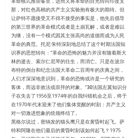
革命模式推崇备至，进而又将革命的目光转向印度支
那，对红色高棉的共产主义实验抱有极大的期待。但
让萨特不愿接受又不得不接受的事实是，他先后倡导
的第三世界的革命模式或者是土崩瓦解，或者是难以
为继，没有一个模式因其主张高尚的道德而成为人民
革命的典范。托尼·朱特深刻地总结了这个时期法国知
识界的思想转向：“革命的恐怖的魅力并没有随着斯大
林的逝去、索尔仁尼琴的往生，而消亡。只是在波尔
布特的倒台和纪念法国大革命二百周年的庆典之间，
人们才深深地意识到，革命的恐怖或许是一个研究的
客体，而远非效法或崇拜的对象。”
30
法国左翼知识分
子在失去了1956至1974年的自我纠错机会之后，终于
在1970年代末迎来了他们集体觉醒的时刻：共产主义
对一切激进想象的统领终结了。
黑格尔说过，密纳发的猫头鹰只是在黄昏时起飞。萨
特和阿隆在他们最后的黄昏时刻该如何起飞？1975