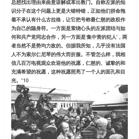
总想找出理由来曲意谅解或革出教门。自称左派的知
识分子在这个问题上更是大错特错，正如他们拼命拖
着不承认有什么古拉格，让它把号称最仁慈的政权作
为自己的隐身符。一方面是萦绕心头的左派团结与如
何和共产党同志合作，另一方面是‘集中营的犯人’，两
者当然不是势均力敌的。但据我所知，几乎没有法国
人不为索尔仁尼琴的伟大而折服。不管怎么样，我相
信几百万电视观众欢迎他的祝愿，仁慈的、诚挚的和
充满希望的祝愿，这种祝愿照亮了一个人的面孔和目
光。
”
10