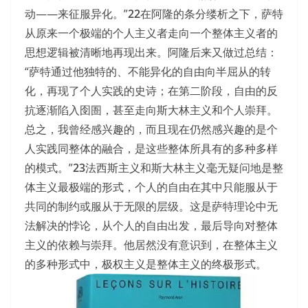
动——来征服异化。”
22
在阿隆的条分缕析之下，萨特
从原来一个极端的个人主义者走向一个整体主义者的
思想逻辑被清晰地再现出来。阿隆后来又做过总结：
“萨特通过他独特的、不能异化的自由向半屈从的转
化，再现了个人实践的史诗；在第二阶段，自由的反
抗逐渐陷入囹圄，甚至走向斯大林主义和个人崇拜。
总之，我曾经感兴趣的，而且现在仍然感兴趣的是个
人实践同整体的融合，是这些整体所具有的多种多样
的模式。”
23
法西斯主义和斯大林主义毫无疑问地是整
体主义最极端的形式，个人的自由在其中只能服从于
共同的制约或服从于无限的层级。这是萨特理论中无
法解决的悖论，从个人的自由出发，最后导向对整体
主义的依赖与崇拜。他居然没有意识到，在整体主义
的多种形式中，极权主义是整体主义的终极形式。