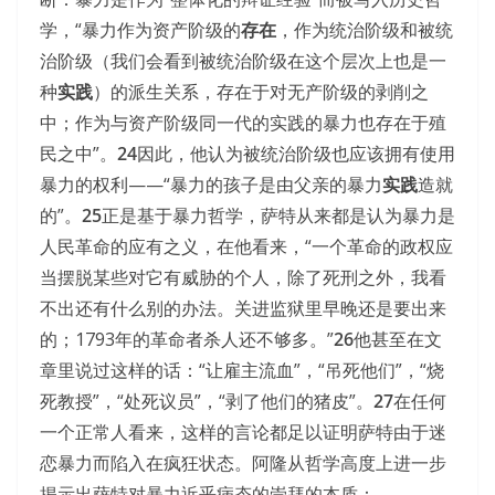
学，“暴力作为资产阶级的
存在
，作为统治阶级和被统
治阶级（我们会看到被统治阶级在这个层次上也是一
种
实践
）的派生关系，存在于对无产阶级的剥削之
中；作为与资产阶级同一代的实践的暴力也存在于殖
民之中”。
24
因此，他认为被统治阶级也应该拥有使用
暴力的权利——“暴力的孩子是由父亲的暴力
实践
造就
的”。
25
正是基于暴力哲学，萨特从来都是认为暴力是
人民革命的应有之义，在他看来，“一个革命的政权应
当摆脱某些对它有威胁的个人，除了死刑之外，我看
不出还有什么别的办法。关进监狱里早晚还是要出来
的；1793年的革命者杀人还不够多。”
26
他甚至在文
章里说过这样的话：“让雇主流血”，“吊死他们”，“烧
死教授”，“处死议员”，“剥了他们的猪皮”。
27
在任何
一个正常人看来，这样的言论都足以证明萨特由于迷
恋暴力而陷入在疯狂状态。阿隆从哲学高度上进一步
揭示出萨特对暴力近乎病态的崇拜的本质：